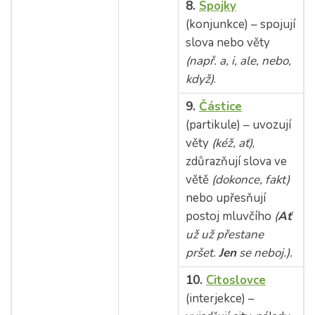
8.
Spojky
(konjunkce) – spojují
slova nebo věty
(např. a, i, ale, nebo,
když)
.
9.
Částice
(partikule) – uvozují
věty
(kéž, ať)
,
zdůrazňují slova ve
větě
(dokonce, fakt)
nebo upřesňují
postoj mluvčího
(
Ať
už už přestane
pršet.
Jen
se neboj.).
10.
Citoslovce
(interjekce) –