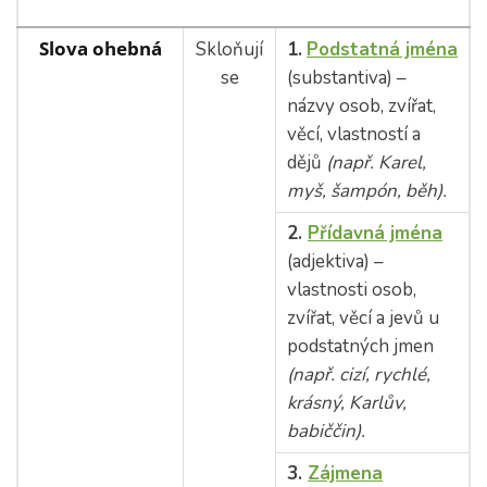
Slova ohebná
Skloňují
1.
Podstatná jména
se
(substantiva) –
názvy osob, zvířat,
věcí, vlastností a
dějů
(např. Karel,
myš, šampón, běh).
2.
Přídavná jména
(adjektiva) –
vlastnosti osob,
zvířat, věcí a jevů u
podstatných jmen
(např. cizí, rychlé,
krásný, Karlův,
babiččin).
3.
Zájmena