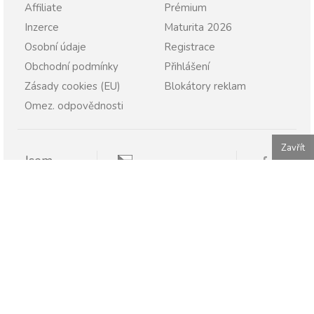
Affiliate
Prémium
Inzerce
Maturita 2026
Osobní údaje
Registrace
Obchodní podmínky
Přihlášení
Zásady cookies (EU)
Blokátory reklam
Omez. odpovědnosti
Zavřít
Jsem
Pravopisně.cz
Student
Rodič
Pravopisne.sk
Učitel
Škola
Firma
Publikování nebo další šíření obsahu serveru Pravopisně.cz