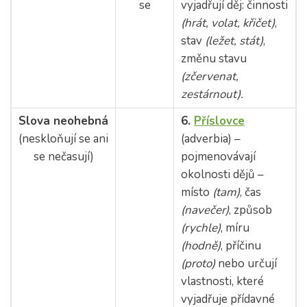
se
vyjadřují děj: činnosti
(hrát, volat, křičet)
,
stav
(ležet, stát)
,
změnu stavu
(zčervenat,
zestárnout).
Slova neohebná
6.
Příslovce
(neskloňují se ani
(adverbia) –
se nečasují)
pojmenovávají
okolnosti dějů –
místo
(tam)
, čas
(navečer)
, způsob
(rychle)
, míru
(hodně)
, příčinu
(proto)
nebo určují
vlastnosti, které
vyjadřuje přídavné