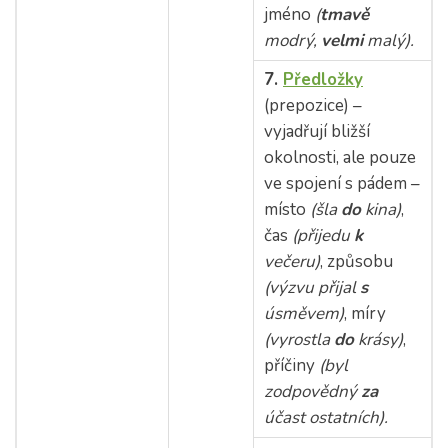
jméno
(
tmavě
modrý,
velmi
malý).
7.
Předložky
(prepozice) –
vyjadřují bližší
okolnosti, ale pouze
ve spojení s pádem –
místo
(šla
do
kina)
,
čas
(přijedu
k
večeru)
, způsobu
(výzvu přijal
s
úsměvem)
, míry
(vyrostla
do
krásy)
,
příčiny
(byl
zodpovědný
za
účast ostatních).