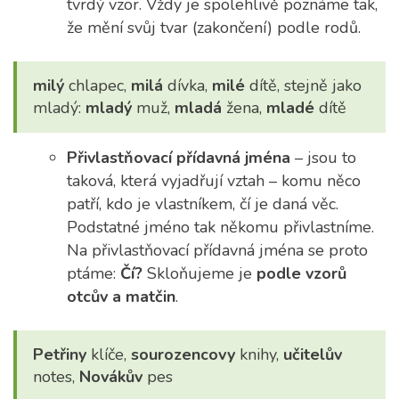
tvrdý vzor. Vždy je spolehlivě poznáme tak,
že mění svůj tvar (zakončení) podle rodů.
milý
chlapec,
milá
dívka,
milé
dítě, stejně jako
mladý:
mladý
muž,
mladá
žena,
mladé
dítě
Přivlastňovací přídavná jména
– jsou to
taková, která vyjadřují vztah – komu něco
patří, kdo je vlastníkem, čí je daná věc.
Podstatné jméno tak někomu přivlastníme.
Na přivlastňovací přídavná jména se proto
ptáme:
Čí?
Skloňujeme je
podle vzorů
otcův a matčin
.
Petřiny
klíče,
sourozencovy
knihy,
učitelův
notes,
Novákův
pes