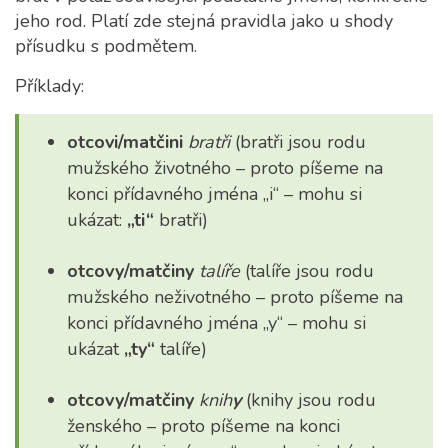
jeho rod. Platí zde stejná pravidla jako u shody
přísudku s podmětem.
Příklady:
otcovi/matčini
brat
ři
(bratři jsou rodu
mužského životného – proto píšeme na
konci přídavného jména „i“ – mohu si
ukázat:
„ti“
bratři)
otcovy/matčiny
talíře
(talíře jsou rodu
mužského neživotného – proto píšeme na
konci přídavného jména „y“ – mohu si
ukázat
„ty“
talíře)
otcovy/matčiny
knih
y
(knihy jsou rodu
ženského – proto píšeme na konci