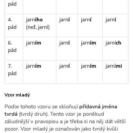
pád
4.
jarn
ího
jarn
í
jarn
í
jarn
í
pád
(než. jarní)
6.
jarn
ím
jarn
í
jarn
ím
jarní
ch
pád
7.
jarn
ím
jarn
í
jarn
ím
jarní
mi
pád
Vzor mladý
Podle tohoto vzoru se skloňují
přídavná jména
tvrdá
(tvrdý druh). Tento vzor je poněkud
záludnější v pravopisu a je třeba si na něj dát větší
pozor. Vzor mladý je označován jako tvrdý kvůli