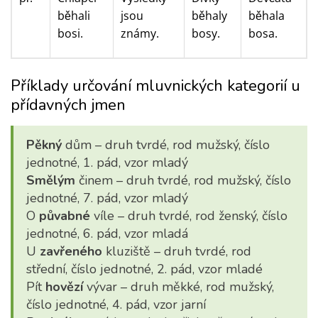
běhali
jsou
běhaly
běhala
bosi.
známy.
bosy.
bosa.
Příklady určování mluvnických kategorií u
přídavných jmen
Pěkný
dům – druh tvrdé, rod mužský, číslo
jednotné, 1. pád, vzor mladý
Smělým
činem – druh tvrdé, rod mužský, číslo
jednotné, 7. pád, vzor mladý
O
půvabné
víle – druh tvrdé, rod ženský, číslo
jednotné, 6. pád, vzor mladá
U
zavřeného
kluziště – druh tvrdé, rod
střední, číslo jednotné, 2. pád, vzor mladé
Pít
hovězí
vývar – druh měkké, rod mužský,
číslo jednotné, 4. pád, vzor jarní