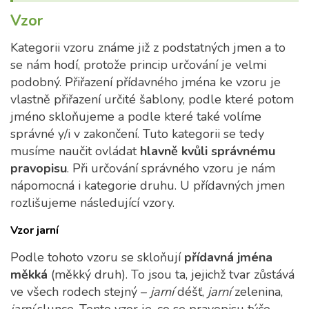
Vzor
Kategorii vzoru známe již z podstatných jmen a to
se nám hodí, protože princip určování je velmi
podobný. Přiřazení přídavného jména ke vzoru je
vlastně přiřazení určité šablony, podle které potom
jméno skloňujeme a podle které také volíme
správné y/i v zakončení. Tuto kategorii se tedy
musíme naučit ovládat
hlavně kvůli správnému
pravopisu
. Při určování správného vzoru je nám
nápomocná i kategorie druhu. U přídavných jmen
rozlišujeme následující vzory.
Vzor jarní
Podle tohoto vzoru se skloňují
přídavná jména
měkká
(měkký druh). To jsou ta, jejichž tvar zůstává
ve všech rodech stejný –
jarní
déšť,
jarní
zelenina,