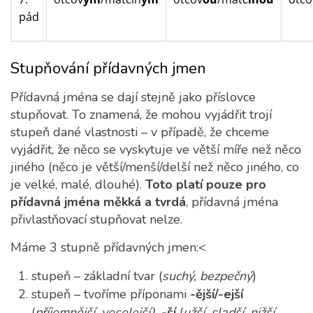
pád
Stupňování přídavných jmen
Přídavná jména se dají stejně jako příslovce
stupňovat. To znamená, že mohou vyjádřit trojí
stupeň dané vlastnosti – v případě, že chceme
vyjádřit, že něco se vyskytuje ve větší míře než něco
jiného (něco je větší/menší/delší než něco jiného, co
je velké, malé, dlouhé).
Toto platí pouze pro
přídavná jména měkká a tvrdá
, přídavná jména
přivlastňovací stupňovat nelze.
Máme 3 stupně přídavných jmen:<
stupeň – základní tvar (
suchý, bezpečný
)
stupeň – tvoříme příponami
-ější/-ejší
(
příjemnější, veselejší),
-ší
(
užší, sladší, nižší,