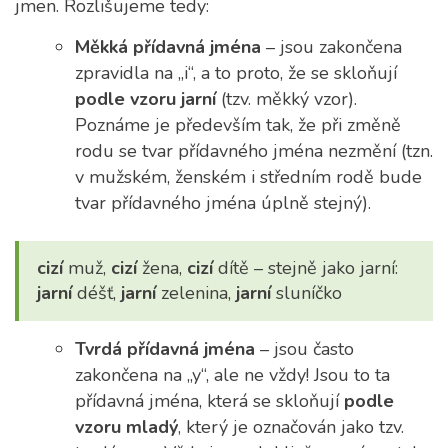
jmen. Rozlišujeme tedy:
Měkká přídavná jména
– jsou zakončena
zpravidla na „i“, a to proto, že se skloňují
podle vzoru jarní
(tzv. měkký vzor).
Poznáme je především tak, že při změně
rodu se tvar přídavného jména nezmění (tzn.
v mužském, ženském i středním rodě bude
tvar přídavného jména úplně stejný).
cizí
muž,
cizí
žena,
cizí
dítě – stejně jako jarní:
jarní
déšť,
jarní
zelenina,
jarní
sluníčko
Tvrdá přídavná jména
– jsou často
zakončena na „y“, ale ne vždy! Jsou to ta
přídavná jména, která se skloňují
podle
vzoru mladý
, který je označován jako tzv.