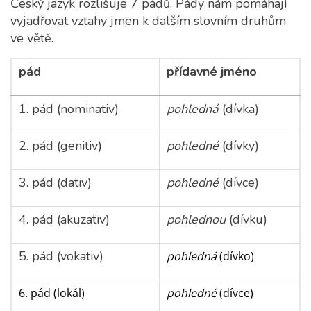
Český jazyk rozlišuje 7 pádů. Pády nám pomáhají
vyjadřovat vztahy jmen k dalším slovním druhům
ve větě.
pád
přídavné jméno
1. pád (nominativ)
pohledná
(dívka)
2. pád (genitiv)
pohledné
(dívky)
3. pád (dativ)
pohledné
(dívce)
4. pád (akuzativ)
pohlednou
(dívku)
5. pád (vokativ)
pohledná
(dívko)
6. pád (lokál)
pohledné
(dívce)