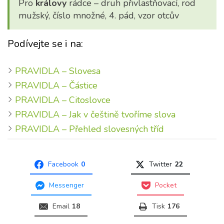
Pro
královy
rádce – druh přivlastňovací, rod
mužský, číslo množné, 4. pád, vzor otcův
Podívejte se i na:
PRAVIDLA – Slovesa
PRAVIDLA – Částice
PRAVIDLA – Citoslovce
PRAVIDLA – Jak v češtině tvoříme slova
PRAVIDLA – Přehled slovesných tříd
Facebook
0
Twitter
22
Messenger
Pocket
Email
18
Tisk
176