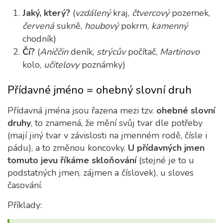
Jaký, který?
(
vzdálený
kraj,
čtvercový
pozemek,
červená
sukně,
houbový
pokrm,
kamenný
chodník)
Čí?
(
Aniččin
deník,
strýcův
počítač,
Martinovo
kolo,
učitelovy
poznámky)
Přídavné jméno = ohebný slovní druh
Přídavná jména jsou řazena mezi tzv.
ohebné slovní
druhy
, to znamená, že mění svůj tvar dle potřeby
(mají jiný tvar v závislosti na jmenném rodě, čísle i
pádu), a to změnou koncovky.
U přídavných jmen
tomuto jevu říkáme skloňování
(stejné je to u
podstatných jmen, zájmen a číslovek), u sloves
časování.
Příklady: