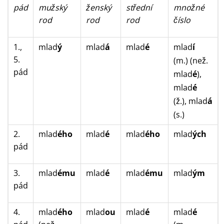
pád
mužský
ženský
střední
množné
rod
rod
rod
číslo
1.,
mlad
ý
mlad
á
mlad
é
mlad
í
5.
(m.) (než.
pád
mlad
é
),
mlad
é
(ž.),
mlad
á
(s.)
2.
mlad
ého
mlad
é
mlad
ého
mlad
ých
pád
3.
mlad
ému
mlad
é
mlad
ému
mlad
ým
pád
4.
mlad
ého
mlad
ou
mlad
é
mlad
é