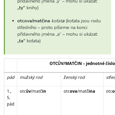
přídavného jména „y“ – mohu si ukázat:
„ty“
knihy)
otcova/matčina
koťat
a
(koťata jsou rodu
středního – proto píšeme na konci
přídavného jména „a“ – mohu si ukázat:
„ta“
koťata)
OTCŮV/MATČIN
–
jednotné číslo
pád
mužský rod
ženský rod
stře
1.,
otc
ův
/matč
in
otc
ova
/matč
ina
otc
o
5.
pád