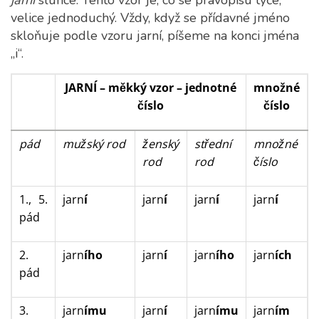
jarní
slunce. Tento vzor je, co se pravopisu týče,
velice jednoduchý. Vždy, když se přídavné jméno
skloňuje podle vzoru jarní, píšeme na konci jména
„i“.
JARNÍ – měkký vzor
–
jednotné
množné
číslo
číslo
pád
mužský rod
ženský
střední
množné
rod
rod
číslo
1., 5.
jarn
í
jarn
í
jarn
í
jarn
í
pád
2.
jarn
ího
jarn
í
jarn
ího
jarn
ích
pád
3.
jarn
ímu
jarn
í
jarn
ímu
jarn
ím