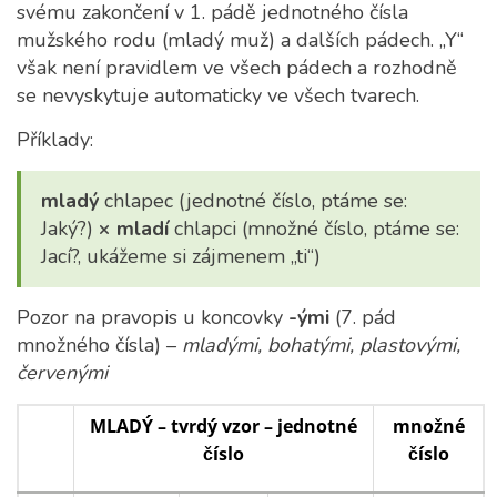
svému zakončení v 1. pádě jednotného čísla
mužského rodu (mladý muž) a dalších pádech. „Y“
však není pravidlem ve všech pádech a rozhodně
se nevyskytuje automaticky ve všech tvarech.
Příklady:
mladý
chlapec (jednotné číslo, ptáme se:
Jaký?)
×
mladí
chlapci (množné číslo, ptáme se:
Jací?, ukážeme si zájmenem „ti“)
Pozor na pravopis u koncovky
-ými
(7. pád
množného čísla) –
mladými, bohatými, plastovými,
červenými
MLADÝ – tvrdý vzor – jednotné
množné
číslo
číslo