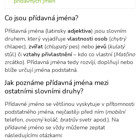
přídavných jmen
Co jsou přídavná jména?
Přídavná jména (latinsky
adjektiva
) jsou slovním
druhem, který vyjadřuje
vlastnosti osob
(
chytrý
chlapec),
zvířat
(
chlupatý
pes) nebo
jevů
(
kulatý
stůl) či
vztahy přivlastnění
– kdo co vlastní (
Matčino
zrcátko). Přídavná jména tedy rozvíjí, doplňují nebo
blíže určují jména podstatná.
Jak poznáme přídavná jména mezi
ostatními slovními druhy?
Přídavné jméno se většinou vyskytuje v přítomnosti
podstatného jména, nejčastěji před ním (
mobilní
telefon,
ovocný
koláč,
bratrův
svetr apod.). Na
přídavné jméno se vždy můžeme zeptat
následujícími otázkami: