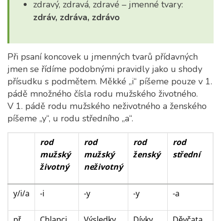
zdravý, zdravá, zdravé – jmenné tvary:
zdráv, zdráva, zdrávo
Při psaní koncovek u jmenných tvarů přídavných
jmen se řídíme podobnými pravidly jako u shody
přísudku s podmětem. Měkké „i“ píšeme pouze v 1.
pádě množného čísla rodu mužského životného.
V 1. pádě rodu mužského neživotného a ženského
píšeme „y“, u rodu středního „a“.
rod
rod
rod
rod
mužský
mužský
ženský
střední
životný
neživotný
y/i/a
-i
-y
-y
-a
př.
Chlapci
Výsledky
Dívky
Děvčata