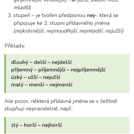
mladší
)
stupeň –
je tvořen předponou
nej-
, která se
připojuje ke 2. stupni přídavného jména
(
nejkrásnější, nejmoudřejší, nejmladší, nejužší)
Příklady:
dlouhý – delší – nejdelší
příjemný – příjemnější – nejpříjemnější
úzký – užší – nejužší
malý – menší – nejmenší
Ale pozor, některá přídavná jména se v češtině
stupňují nepravidelně, např.:
zlý – horší – nejhorší