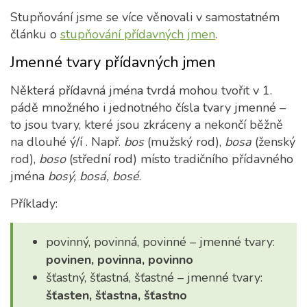
Stupňování jsme se více věnovali v samostatném
článku o
stupňování přídavných jmen
.
Jmenné tvary přídavných jmen
Některá přídavná jména tvrdá mohou tvořit v 1.
pádě množného i jednotného čísla tvary jmenné –
to jsou tvary, které jsou zkráceny a nekončí běžně
na dlouhé ý/í . Např.
bos
(mužský rod),
bosa
(ženský
rod),
boso
(střední rod) místo tradičního přídavného
jména
bosý, bosá, bosé
.
Příklady:
povinný, povinná, povinné – jmenné tvary:
povinen, povinna, povinno
šťastný, šťastná, šťastné – jmenné tvary:
šťasten, šťastna, šťastno