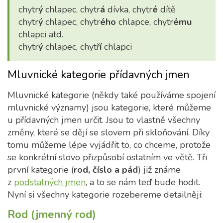
chytr
ý
chlapec, chytr
á
dívka, chytr
é
dítě
chytr
ý
chlapec, chytr
ého
chlapce, chytr
ému
chlapci atd.
chytr
ý
chlapec, chytř
í
chlapci
Mluvnické kategorie přídavných jmen
Mluvnické kategorie (někdy také používáme spojení
mluvnické významy) jsou kategorie, které můžeme
u přídavných jmen určit. Jsou to vlastně všechny
změny, které se dějí se slovem při skloňování. Díky
tomu můžeme lépe vyjádřit to, co chceme, protože
se konkrétní slovo přizpůsobí ostatním ve větě. Tři
první kategorie (
rod, číslo a pád
) již známe
z
podstatných jmen
, a to se nám teď bude hodit.
Nyní si všechny kategorie rozebereme detailněji:
Rod (jmenný rod)