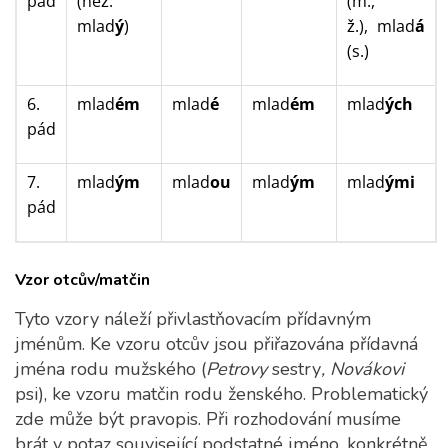
pád
(než.
(m.,
mlad
ý
)
ž.),
mlad
á
(s.)
6.
mlad
ém
mlad
é
mlad
ém
mlad
ých
pád
7.
mlad
ým
mlad
ou
mlad
ým
mlad
ými
pád
Vzor otcův/matčin
Tyto vzory náleží přivlastňovacím přídavným
jménům. Ke vzoru otcův jsou přiřazována přídavná
jména rodu mužského (
Petrovy
sestry
, Novákovi
psi), ke vzoru matčin rodu ženského. Problematický
zde může být pravopis. Při rozhodování musíme
brát v potaz související podstatné jméno, konkrétně