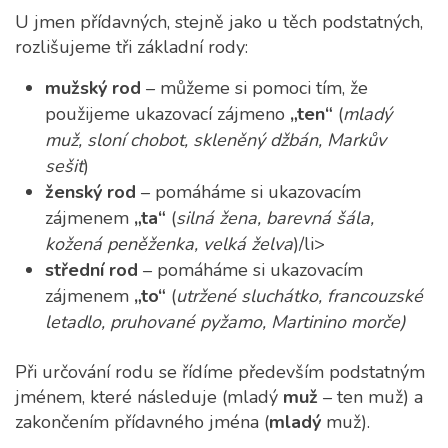
U jmen přídavných, stejně jako u těch podstatných,
rozlišujeme tři základní rody:
mužský rod
– můžeme si pomoci tím, že
použijeme ukazovací zájmeno
„ten“
(
mladý
muž, sloní chobot, skleněný džbán, Markův
sešit
)
ženský rod
– pomáháme si ukazovacím
zájmenem
„ta“
(
silná žena, barevná šála,
kožená peněženka, velká želva
)/li>
střední rod
– pomáháme si ukazovacím
zájmenem
„to“
(
utržené sluchátko, francouzské
letadlo, pruhované pyžamo, Martinino morče)
Při určování rodu se řídíme především podstatným
jménem, které následuje (mladý
muž
– ten muž) a
zakončením přídavného jména (
mladý
muž).