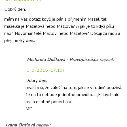
Dobrý den,
mám na Vás dotaz: když je pán s přijmením Mazel, tak
maželka je Mazelová nebo Mazlová? A jak je to když píšu
např. Novomanželé Mazlovi nebo Mazelovi? Děkuji za radu a
přeji hezký den..
Michaela Dušková - Pravopisně.cz
napsal:
3. 9. 2015 (17.19)
Dobrý den,
myslím si, že záleží na tom, jak se v rodině používá,
že na to nebude jednotné pravidlo… „E“ bych ale
asi já osobně ponechala.
MD
Ivana Ontlová
napsal: