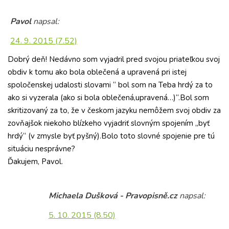
Pavol
napsal:
24. 9. 2015 (7.52)
Dobrý deň! Nedávno som vyjadril pred svojou priateľkou svoj
obdiv k tomu ako bola oblečená a upravená pri istej
spoločenskej udalosti slovami “ bol som na Teba hrdý za to
ako si vyzerala (ako si bola oblečená,upravená…)“.Bol som
skritizovaný za to, že v českom jazyku nemôžem svoj obdiv za
zovňajšok niekoho blízkeho vyjadriť slovným spojením „byť
hrdý“ (v zmysle byť pyšný).Bolo toto slovné spojenie pre tú
situáciu nesprávne?
Ďakujem, Pavol.
Michaela Dušková - Pravopisně.cz
napsal:
5. 10. 2015 (8.50)