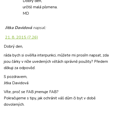
Dobrý den,
určitě malá písmena.
MD
Jitka Davidová
napsal:
21. 8. 2015 (7.26)
Dobrý den,
ráda bych si ověřila interpunkci, můžete mi prosím napsat, zda
jsou čárky v níže uvedených větách správně použity? Předem
děkuji za odpověď.
S pozdravem,
Jitka Davidová
Víte, proč se FAB jmenuje FAB?
Pokračujeme s tipy, jak ochránit váš dům či byt v době
dovolených.