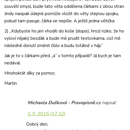
souvětí smysl, bude tato věta oddělena čárkami z obou stran.
Jindy naopak údejně pomůže vložit do věty stejnou spojku,
pokud tam pasuje, čárka se nepíše. A ještě jedna větička:
2) „Kdybyste ho jen vhodili do koše (dopis), hrozí riziko, že ho
vyloví nějaký bezďák a bude mě prudit textovkama, což mě
následně donutí změnit číslo a budu totálně v háji.“
Jak je to s čárkami před „a“ v tomto případě? Já bych je tam
nedával.
Mnohokrát díky za pomoc.
Martin
Michaela Dušková - Pravopisně.cz
napsal:
3. 9. 2015 (17.32)
Dobrý den,