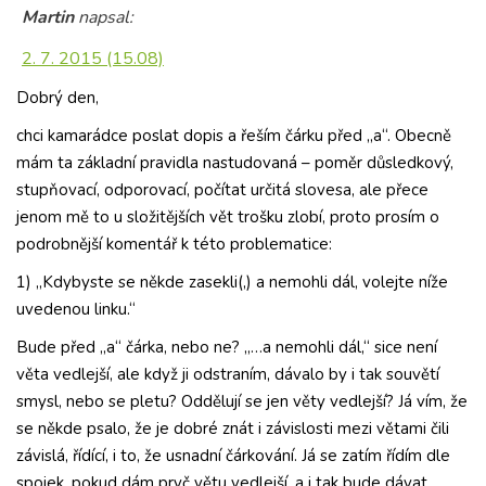
Martin
napsal:
2. 7. 2015 (15.08)
Dobrý den,
chci kamarádce poslat dopis a řeším čárku před „a“. Obecně
mám ta základní pravidla nastudovaná – poměr důsledkový,
stupňovací, odporovací, počítat určitá slovesa, ale přece
jenom mě to u složitějších vět trošku zlobí, proto prosím o
podrobnější komentář k této problematice:
1) „Kdybyste se někde zasekli(,) a nemohli dál, volejte níže
uvedenou linku.“
Bude před „a“ čárka, nebo ne? „…a nemohli dál,“ sice není
věta vedlejší, ale když ji odstraním, dávalo by i tak souvětí
smysl, nebo se pletu? Oddělují se jen věty vedlejší? Já vím, že
se někde psalo, že je dobré znát i závislosti mezi větami čili
závislá, řídící, i to, že usnadní čárkování. Já se zatím řídím dle
spojek, pokud dám pryč větu vedlejší, a i tak bude dávat