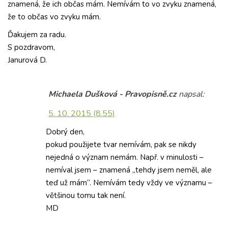
znamená, že ich občas mám. Nemívám to vo zvyku znamená,
že to občas vo zvyku mám.
Ďakujem za radu.
S pozdravom,
Janurová D.
Michaela Dušková - Pravopisně.cz
napsal:
5. 10. 2015 (8.55)
Dobrý den,
pokud použijete tvar nemívám, pak se nikdy
nejedná o význam nemám. Např. v minulosti –
nemíval jsem – znamená „tehdy jsem neměl, ale
teď už mám“. Nemívám tedy vždy ve významu –
většinou tomu tak není.
MD