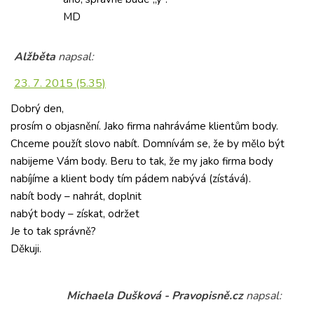
MD
Alžběta
napsal:
23. 7. 2015 (5.35)
Dobrý den,
prosím o objasnění. Jako firma nahráváme klientům body.
Chceme použít slovo nabít. Domnívám se, že by mělo být
nabijeme Vám body. Beru to tak, že my jako firma body
nabíjíme a klient body tím pádem nabývá (zístává).
nabít body – nahrát, doplnit
nabýt body – získat, održet
Je to tak správně?
Děkuji.
Michaela Dušková - Pravopisně.cz
napsal: