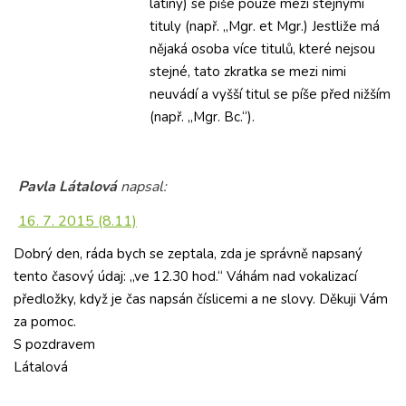
latiny) se píše pouze mezi stejnými
tituly (např. „Mgr. et Mgr.) Jestliže má
nějaká osoba více titulů, které nejsou
stejné, tato zkratka se mezi nimi
neuvádí a vyšší titul se píše před nižším
(např. „Mgr. Bc.“).
Pavla Látalová
napsal:
16. 7. 2015 (8.11)
Dobrý den, ráda bych se zeptala, zda je správně napsaný
tento časový údaj: „ve 12.30 hod.“ Váhám nad vokalizací
předložky, když je čas napsán číslicemi a ne slovy. Děkuji Vám
za pomoc.
S pozdravem
Látalová