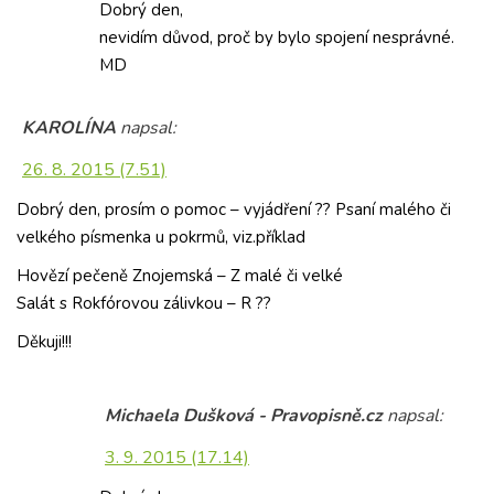
Dobrý den,
nevidím důvod, proč by bylo spojení nesprávné.
MD
KAROLÍNA
napsal:
26. 8. 2015 (7.51)
Dobrý den, prosím o pomoc – vyjádření ?? Psaní malého či
velkého písmenka u pokrmů, viz.příklad
Hovězí pečeně Znojemská – Z malé či velké
Salát s Rokfórovou zálivkou – R ??
Děkuji!!!
Michaela Dušková - Pravopisně.cz
napsal:
3. 9. 2015 (17.14)