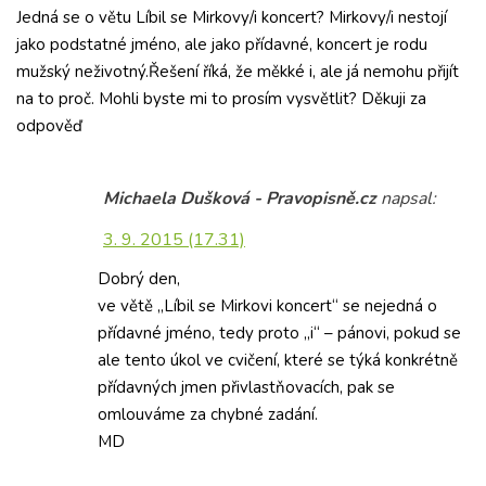
Jedná se o větu Líbil se Mirkovy/i koncert? Mirkovy/i nestojí
jako podstatné jméno, ale jako přídavné, koncert je rodu
mužský neživotný.Řešení říká, že měkké i, ale já nemohu přijít
na to proč. Mohli byste mi to prosím vysvětlit? Děkuji za
odpověď
Michaela Dušková - Pravopisně.cz
napsal:
3. 9. 2015 (17.31)
Dobrý den,
ve větě „Líbil se Mirkovi koncert“ se nejedná o
přídavné jméno, tedy proto „i“ – pánovi, pokud se
ale tento úkol ve cvičení, které se týká konkrétně
přídavných jmen přivlastňovacích, pak se
omlouváme za chybné zadání.
MD