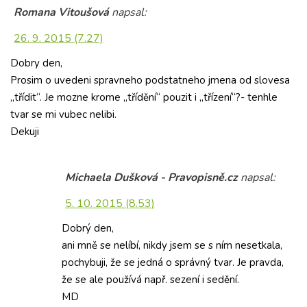
Romana Vitoušová
napsal:
26. 9. 2015 (7.27)
Dobry den,
Prosim o uvedeni spravneho podstatneho jmena od slovesa
„třídit“. Je mozne krome „třídění“ pouzit i „třízení“?- tenhle
tvar se mi vubec nelibi.
Dekuji
Michaela Dušková - Pravopisně.cz
napsal:
5. 10. 2015 (8.53)
Dobrý den,
ani mně se nelíbí, nikdy jsem se s ním nesetkala,
pochybuji, že se jedná o správný tvar. Je pravda,
že se ale používá např. sezení i sedění.
MD