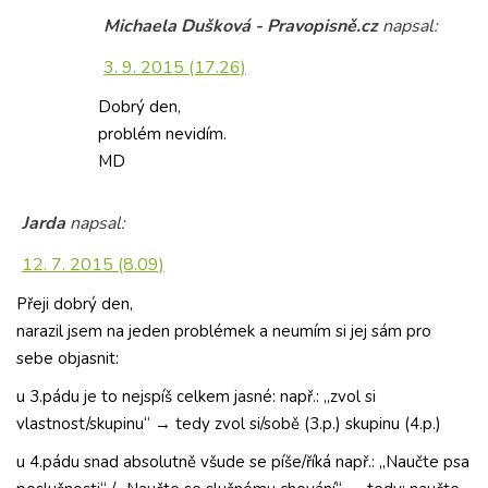
Michaela Dušková - Pravopisně.cz
napsal:
3. 9. 2015 (17.26)
Dobrý den,
problém nevidím.
MD
Jarda
napsal:
12. 7. 2015 (8.09)
Přeji dobrý den,
narazil jsem na jeden problémek a neumím si jej sám pro
sebe objasnit:
u 3.pádu je to nejspíš celkem jasné: např.: „zvol si
vlastnost/skupinu“ → tedy zvol si/sobě (3.p.) skupinu (4.p.)
u 4.pádu snad absolutně všude se píše/říká např.: „Naučte psa