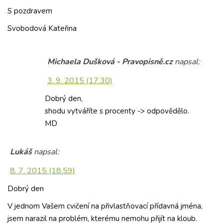
S pozdravem
Svobodová Kateřina
Michaela Dušková - Pravopisně.cz
napsal:
3. 9. 2015 (17.30)
Dobrý den,
shodu vytváříte s procenty -> odpovědělo.
MD
Lukáš
napsal:
8. 7. 2015 (18.59)
Dobrý den
V jednom Vašem cvičení na přivlastňovací přídavná jména,
jsem narazil na problém, kterému nemohu přijít na kloub.