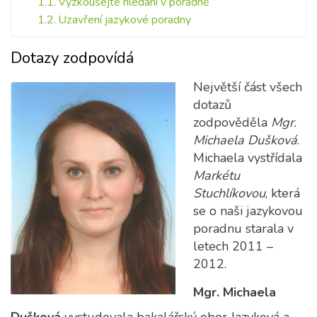
Vyzkoušejte hledání v poradně
Uzavření jazykové poradny
Dotazy zodpovídá
Největší část všech
dotazů
zodpověděla
Mgr.
Michaela Dušková
.
Michaela vystřídala
Markétu
Stuchlíkovou
, která
se o naši jazykovou
poradnu starala v
letech 2011 –
2012.
Mgr. Michaela