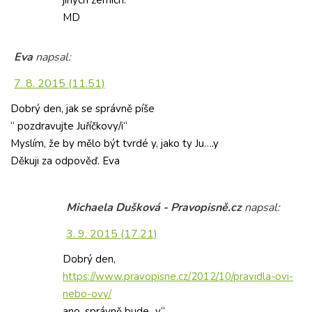
jiných zemích.
MD
Eva
napsal:
7. 8. 2015 (11.51)
Dobrý den, jak se správně píše
“ pozdravujte Juříčkovy/i“
Myslím, že by mělo být tvrdé y, jako ty Ju….y
Děkuji za odpověď. Eva
Michaela Dušková - Pravopisně.cz
napsal:
3. 9. 2015 (17.21)
Dobrý den,
https://www.pravopisne.cz/2012/10/pravidla-ovi-
nebo-ovy/
ano, správně bude „y“.