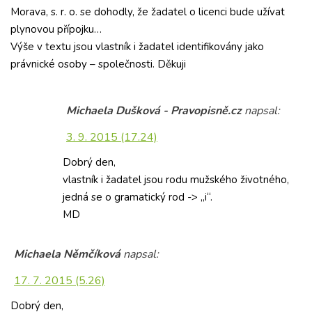
Morava, s. r. o. se dohodly, že žadatel o licenci bude užívat
plynovou přípojku…
Výše v textu jsou vlastník i žadatel identifikovány jako
právnické osoby – společnosti. Děkuji
Michaela Dušková - Pravopisně.cz
napsal:
3. 9. 2015 (17.24)
Dobrý den,
vlastník i žadatel jsou rodu mužského životného,
jedná se o gramatický rod -> „i“.
MD
Michaela Němčíková
napsal:
17. 7. 2015 (5.26)
Dobrý den,