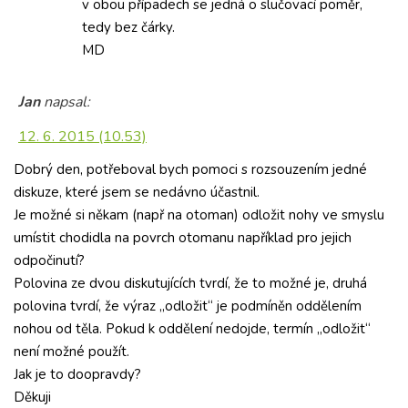
v obou případech se jedná o slučovací poměr,
tedy bez čárky.
MD
Jan
napsal:
12. 6. 2015 (10.53)
Dobrý den, potřeboval bych pomoci s rozsouzením jedné
diskuze, které jsem se nedávno účastnil.
Je možné si někam (např na otoman) odložit nohy ve smyslu
umístit chodidla na povrch otomanu například pro jejich
odpočinutí?
Polovina ze dvou diskutujících tvrdí, že to možné je, druhá
polovina tvrdí, že výraz „odložit“ je podmíněn oddělením
nohou od těla. Pokud k oddělení nedojde, termín „odložit“
není možné použít.
Jak je to doopravdy?
Děkuji