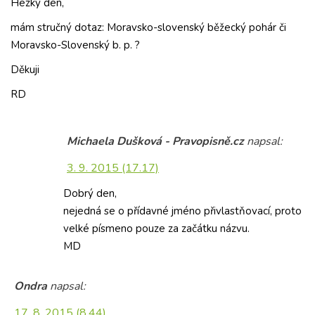
Hezký den,
mám stručný dotaz: Moravsko-slovenský běžecký pohár či
Moravsko-Slovenský b. p. ?
Děkuji
RD
Michaela Dušková - Pravopisně.cz
napsal:
3. 9. 2015 (17.17)
Dobrý den,
nejedná se o přídavné jméno přivlastňovací, proto
velké písmeno pouze za začátku názvu.
MD
Ondra
napsal:
17. 8. 2015 (8.44)