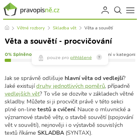
Větné rozbory
Skladba vět
Věta a souvětí
Věta a souvětí - procvičování
0% Splněno
33
cvičení v kategorii
pouze pro
přihlášené
?
Jak se správně odlišuje
hlavní věta od vedlejší
?
Jaké existují
druhy jednotlivých poměrů
, případně
vedlejších vět
? To vše se dozvíte v základech větné
skladby. Můžete si ji procvičit právě v této sekci
plné on-line
testů a cvičení
. Nauce o mluvnické a
významové stavbě věty, o stavbě souvětí (spojování
vět v souvětí), nejnověji i o výstavbě souvislých
textů říkáme
SKLADBA
(SYNTAX).