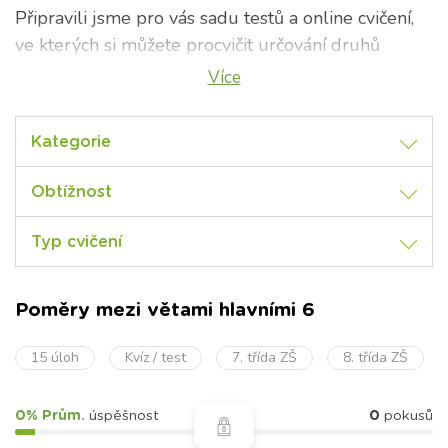
Připravili jsme pro vás sadu testů a online cvičení,
ve kterých si můžete procvičit určování druhů
vedlejších vět i poměry mezi větami hlavními. V
Více
případě, že si nejste jisti pravidly, připravili jsme pro
vás souhrnný přehled.
Kategorie
Věta a souvětí – základní pojmy
Obtížnost
VĚTA
= Jedná se o elementární jednotku
jazykového projevu, vyjadřuje jednu myšlenku, je
Typ cvičení
uzavřena intonačně, gramaticky a významově.
Graficky začíná velkým písmenem a končí tečkou,
Poměry mezi větami hlavními 6
otazníkem nebo vykřičníkem.
VÝPOVĚĎ
15 úloh
= Základní jednotka jazykového
Kvíz / test
7. třída ZŠ
8. třída ZŠ
projevu, tj. ta složka jazyka, která slouží k
dorozumívání, ke sdělování myšlenek.
0% Prům.
úspěšnost
0
pokusů