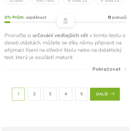
10 úloh
Kvíz / test
8. třída ZŠ
9. třída ZŠ
0% Prům.
úspěšnost
0
pokusů
Procvičte si
určování vedlejších vět
v tomto testu o
deseti otázkách, můžete se díky němu připravit na
přijímací řízení na střední školy nebo na didaktický
test, který je součástí maturit.
Pokračovat
1
2
3
4
5
DALŠÍ