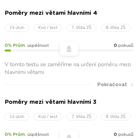
tázací
Otázku
Otazník
Zji
Je 
Poměry mezi větami hlavními 4
do
(od
15 úloh
Kvíz / test
7. třída ZŠ
8. třída ZŠ
ano
Dop
0% Prům.
úspěšnost
0
pokusů
Co 
k o
V tomto testu se zaměříme na určení poměru mezi
hlavními větami.
rozkazovací
Rozkaz,
vykřičník
Zastav 
Pokračovat
zákaz,
výzvu
Poměry mezi větami hlavními 3
přací
přání
tečka
Kéž by
15 úloh
Kvíz / test
7. třída ZŠ
8. třída ZŠ
koneč
zapršel
0% Prům.
úspěšnost
0
pokusů