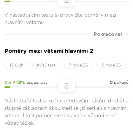
nechť, 
kdyby)
V následujícím testu si procvičíte poměry mezi
zvolací
Silný
vykřičník
Ach, to
hlavními větami.
citový
taková
Pokračovat
vztah
nádher
Poměry mezi větami hlavními 2
15 úloh
Kvíz / test
7. třída ZŠ
8. třída ZŠ
0% Prům.
úspěšnost
0
pokusů
Následující test je určen především žákům druhého
stupně základních škol, kteří se již setkali s hlavními
větami. Určit poměr mezi hlavními větami není
vůbec těžké.