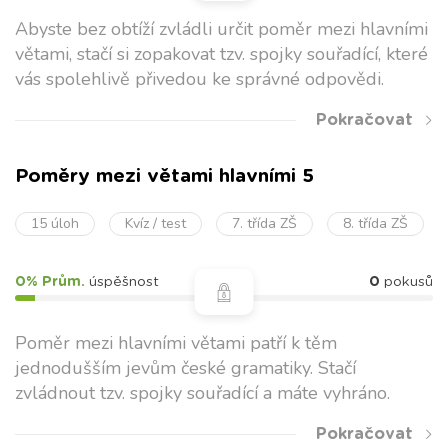
Dále rozlišujeme věty jednoduché a souvětí:
Abyste bez obtíží zvládli určit poměr mezi hlavními
VĚTA JEDNODUCHÁ
= Ve větě jednoduché najdeš
větami, stačí si zopakovat tzv. spojky souřadící, které
jedno
sloveso
v určitém tvaru. U slovesa můžeme
vás spolehlivě přivedou ke správné odpovědi.
určit osobu (
Dědeček si čte vždycky v křesle.
) Pozor!
Pokračovat
Infinitiv
není sloveso v určitém tvaru
SOUVĚTÍ
= Vzniká spojením dvou nebo více vět
Poměry mezi větami hlavními 5
jednoduchých, obsahuje proto dvě nebo více sloves
15 úloh
Kvíz / test
7. třída ZŠ
8. třída ZŠ
ve tvaru určitém. (
Taneční pár dotančil a teď ho
čeká hodnocení od poroty.
)
0% Prům.
úspěšnost
0
pokusů
Věty podle postoje mluvčího
Poměr mezi hlavními větami patří k těm
Druhy věty
Vyjadřuje
Interpunkce
Příkla
jednodušším jevům české gramatiky. Stačí
oznamovací
Sdělení,
Tečka
Zítra 
zvládnout tzv. spojky souřadící a máte vyhráno.
informaci
do lesa
Pokračovat