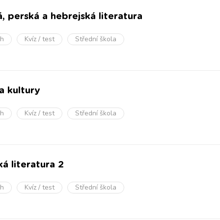
á, perská a hebrejská literatura
oh
Kvíz / test
Střední škola
a kultury
oh
Kvíz / test
Střední škola
á literatura 2
oh
Kvíz / test
Střední škola