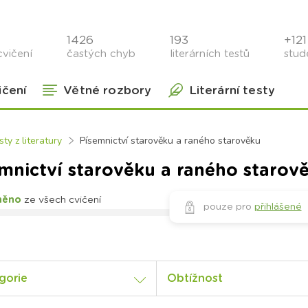
1426
193
+121 
cvičení
častých chyb
literárních testů
stude
ičení
Větné rozbory
Literární testy
sty z literatury
Písemnictví starověku a raného starověku
mnictví starověku a raného starov
něno
ze všech cvičení
pouze pro
přihlášené
gorie
Obtížnost