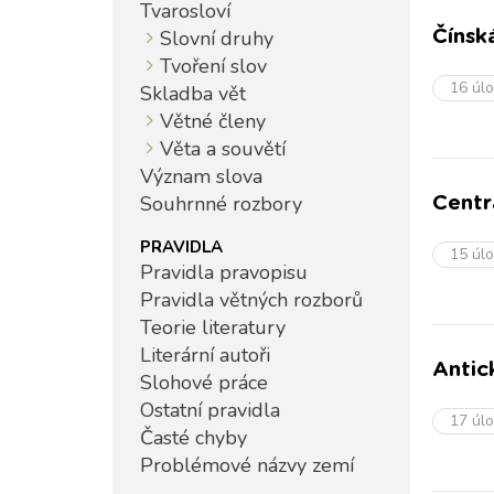
Tvarosloví
Slovní druhy
Čínsk
Tvoření slov
16 úl
Skladba vět
Větné členy
Věta a souvětí
Význam slova
Souhrnné rozbory
Centr
PRAVIDLA
15 úl
Pravidla pravopisu
Pravidla větných rozborů
Teorie literatury
Literární autoři
Antick
Slohové práce
Ostatní pravidla
17 úl
Časté chyby
Problémové názvy zemí