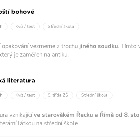
ští bohové
oh
Kvíz / test
Střední škola
í opakování vezmeme z trochu
jiného soudku
. Tímto 
 který je zaměřen na antiku.
á literatura
oh
Kvíz / test
9. třída ZŠ
Střední škola
ura vznikající
ve starověkém Řecku a Římě od 8. stolet
iterární látkou na střední škole.