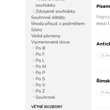
souhlásky
Písem
Zdvojené souhlásky
Nejroz
Souhrnné diktáty
mezi l
Shoda přísud. s podmětem
S/z/vz
Velká písmena
Vyjmenovaná slova
Antick
Po B
Po F
15 úl
Po L
Po M
Po P
Po S
Římsk
Po V
Po Z
15 úl
Souhrnné
VĚTNÉ ROZBORY