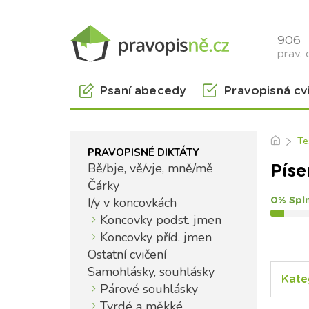
906
prav. 
Psaní abecedy
Pravopisná cv
Te
PRAVOPISNÉ DIKTÁTY
Bě/bje, vě/vje, mně/mě
Píse
Čárky
I/y v koncovkách
0% Spl
Koncovky podst. jmen
Koncovky příd. jmen
Ostatní cvičení
Samohlásky, souhlásky
Kate
Párové souhlásky
Tvrdé a měkké