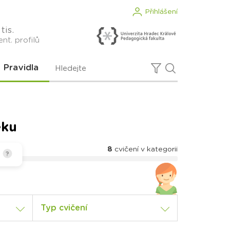
Přihlášení
tis.
nt. profilů
Pravidla
ěku
8
cvičení v kategorii
?
Typ cvičení