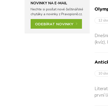
NOVINKY NA E-MAIL
Nechte si posílat nové češtinářské
Olymp
chytáky a novinky z Pravopisně.cz.
12 úl
ODEBÍRAT NOVINKY
Dnešn
(kvíz),
Antick
10 úl
Literat
první l