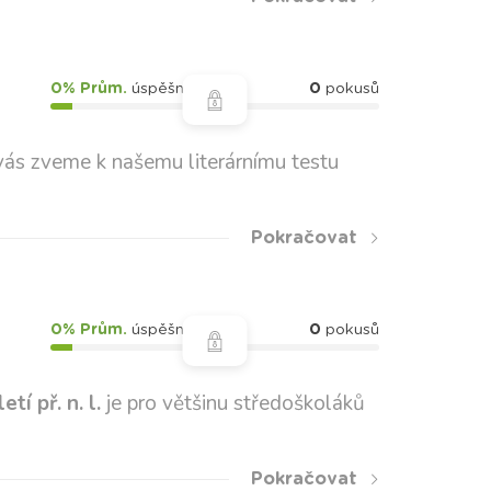
0% Prům.
úspěšnost
0
pokusů
vás zveme k našemu literárnímu testu
Pokračovat
0% Prům.
úspěšnost
0
pokusů
í př. n. l.
je pro většinu středoškoláků
Pokračovat