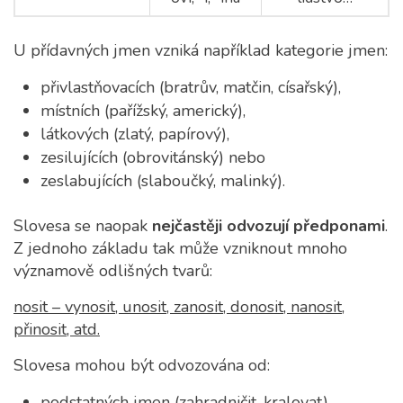
U přídavných jmen vzniká například kategorie jmen:
přivlastňovacích (bratrův, matčin, císařský),
místních (pařížský, americký),
látkových (zlatý, papírový),
zesilujících (obrovitánský) nebo
zeslabujících (slaboučký, malinký).
Slovesa se naopak
nejčastěji odvozují předponami
.
Z jednoho základu tak může vzniknout mnoho
významově odlišných tvarů:
nosit – vynosit, unosit, zanosit, donosit, nanosit,
přinosit, atd.
Slovesa mohou být odvozována od:
podstatných jmen (zahradničit, kralovat),