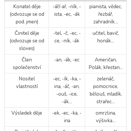
Konatel děje
-ář/-ař, -ník, -
pianista, vědec,
(odvozuje se od
ista, -ec, -ák
řezbář,
pod. jmen)
zahradník…
Činitel děje
-tel, -č, -ec, -
učitel, bavič,
(odvozuje se od
ce, -ník, -ák
honák…
sloves)
Člen
-an, -ák, -ec
Američan,
společenství
Polák, křesťan…
Nositel
-ec, -ík, -ka, -
zelenáč,
vlastností
ina, -áč, -an,
pomocnice,
-ouš, -ice,
bělouš, mladík,
-ák…
strařec…
Výsledek děje
-ek, -ec, -ka, -
omrzlina,
ina
výšivka…