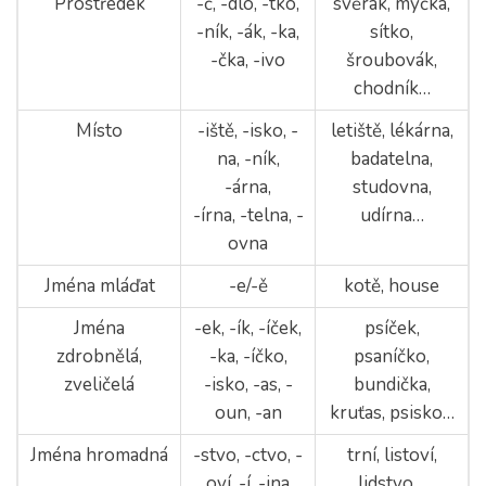
Prostředek
-č, -dlo, -tko,
svěrák, myčka,
-ník, -ák, -ka,
sítko,
-čka, -ivo
šroubovák,
chodník…
Místo
-iště, -isko, -
letiště, lékárna,
na, -ník,
badatelna,
-árna,
studovna,
-írna, -telna, -
udírna…
ovna
Jména mláďat
-e/-ě
kotě, house
Jména
-ek, -ík, -íček,
psíček,
zdrobnělá,
-ka, -íčko,
psaníčko,
zveličelá
-isko, -as, -
bundička,
oun, -an
kruťas, psisko…
Jména hromadná
-stvo, -ctvo, -
trní, listoví,
oví, -í, -ina
lidstvo…