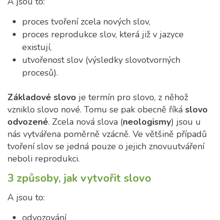
A jsou to:
proces tvoření zcela nových slov,
proces reprodukce slov, která již v jazyce
existují,
utvořenost slov (výsledky slovotvorných
procesů).
Základové slovo
je termín pro slovo, z něhož
vzniklo slovo nové. Tomu se pak obecně říká
slovo
odvozené
. Zcela nová slova (
neologismy
) jsou u
nás vytvářena poměrně vzácně. Ve většině případů
tvoření slov se jedná pouze o jejich znovuutváření
neboli reprodukci.
3 způsoby, jak vytvořit slovo
A jsou to:
odvozování