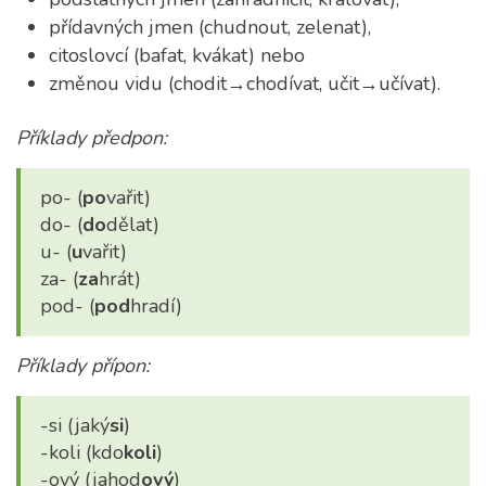
přídavných jmen (chudnout, zelenat),
citoslovcí (bafat, kvákat) nebo
změnou vidu (chodit→chodívat, učit→učívat).
Příklady předpon:
po- (
po
vařit)
do- (
do
dělat)
u- (
u
vařit)
za- (
za
hrát)
pod- (
pod
hradí)
Příklady přípon:
-si (jaký
si
)
-koli (kdo
koli
)
-ový (jahod
ový
)