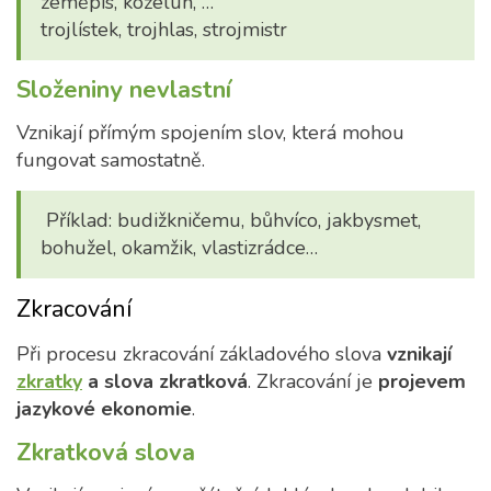
zeměpis, koželuh, …
trojlístek, trojhlas, strojmistr
Složeniny nevlastní
Vznikají přímým spojením slov, která mohou
fungovat samostatně.
Příklad: budižkničemu, bůhvíco, jakbysmet,
bohužel, okamžik, vlastizrádce…
Zkracování
Při procesu zkracování základového slova
vznikají
zkratky
a slova zkratková
. Zkracování je
projevem
jazykové ekonomie
.
Zkratková slova