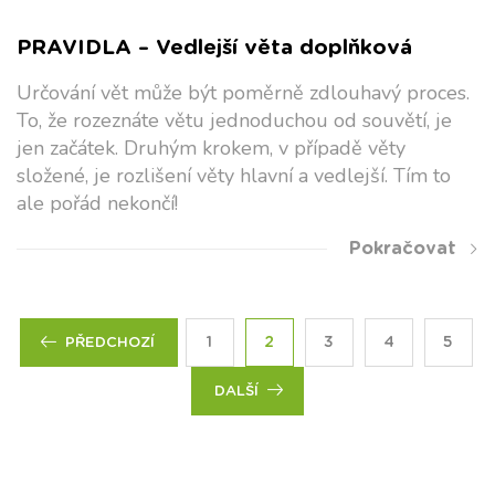
PRAVIDLA – Vedlejší věta doplňková
Určování vět může být poměrně zdlouhavý proces.
To, že rozeznáte větu jednoduchou od souvětí, je
jen začátek. Druhým krokem, v případě věty
složené, je rozlišení věty hlavní a vedlejší. Tím to
ale pořád nekončí!
Pokračovat
1
2
3
4
5
PŘEDCHOZÍ
DALŠÍ