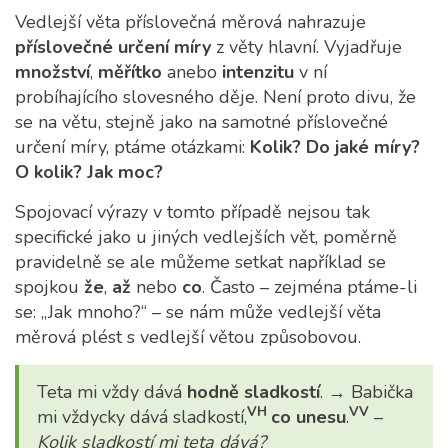
Vedlejší věta příslovečná měrová nahrazuje
příslovečné určení míry
z věty hlavní. Vyjadřuje
množství
,
měřítko
anebo
intenzitu
v ní
probíhajícího slovesného děje. Není proto divu, že
se na větu, stejně jako na samotné příslovečné
určení míry, ptáme otázkami:
Kolik? Do jaké míry?
O kolik? Jak moc?
Spojovací výrazy v tomto případě nejsou tak
specifické jako u jiných vedlejších vět, poměrně
pravidelně se ale můžeme setkat například se
spojkou
že
,
až
nebo
co
. Často – zejména ptáme-li
se: „Jak mnoho?“ – se nám může vedlejší věta
měrová plést s vedlejší větou způsobovou.
Teta mi vždy dává
hodně sladkostí
. → Babička
VH
VV
mi vždycky dává sladkostí,
co unesu
.
–
Kolik sladkostí mi teta dává?