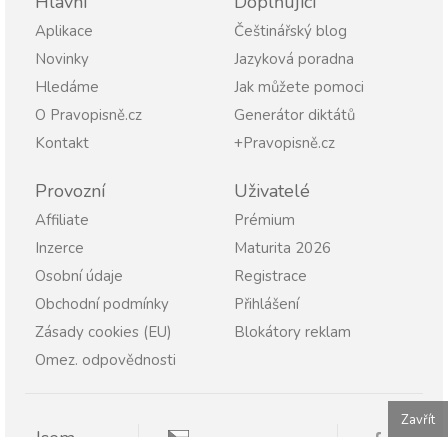
Hlavní
Doplňující
Aplikace
Češtinářský blog
Novinky
Jazyková poradna
Hledáme
Jak můžete pomoci
O Pravopisně.cz
Generátor diktátů
Kontakt
+Pravopisně.cz
Provozní
Uživatelé
Affiliate
Prémium
Inzerce
Maturita 2026
Osobní údaje
Registrace
Obchodní podmínky
Přihlášení
Zásady cookies (EU)
Blokátory reklam
Omez. odpovědnosti
Zavřít
Jsem