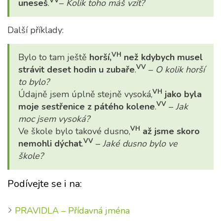
VV
uneseš
.
–
Kolik toho máš vzít?
Další příklady:
VH
Bylo to tam ještě
horší,
než kdybych musel
VV
strávit deset hodin u zubaře
.
–
O kolik horší
to bylo?
VH
Údajně jsem úplně stejně vysoká,
jako byla
VV
moje sestřenice z pátého kolene
.
–
Jak
moc jsem vysoká?
VH
Ve škole bylo takové dusno,
až jsme skoro
VV
nemohli dýchat
.
–
Jaké dusno bylo ve
škole?
Podívejte se i na:
PRAVIDLA – Přídavná jména