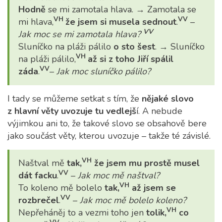
Hodně
se mi zamotala hlava. → Zamotala se
VH
VV
mi hlava,
že jsem si musela sednout
.
–
VV
Jak moc se mi zamotala hlava?
Sluníčko na pláži pálilo
o sto šest
. → Sluníčko
VH
na pláži pálilo,
až si z toho Jiří spálil
VV
záda
.
–
Jak moc sluníčko pálilo?
I tady se můžeme setkat s tím, že
nějaké slovo
z hlavní věty uvozuje tu vedlejš
í. A nebude
výjimkou ani to, že takové slovo se obsahově bere
jako součást věty, kterou uvozuje – takže té závislé.
VH
Naštval mě
tak,
že jsem mu prostě musel
VV
dát facku
.
–
Jak moc mě naštval?
VH
To koleno mě bolelo
tak,
až jsem se
VV
rozbrečel
.
–
Jak moc mě bolelo koleno?
VH
Nepřeháněj to a vezmi toho jen
tolik,
co