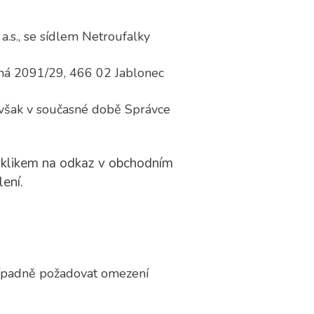
.s., se sídlem Netroufalky
elná 2091/29, 466 02 Jablonec
é však v současné době Správce
proklikem na odkaz v obchodním
ení.
případně požadovat omezení