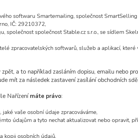
vého softwaru Smartemailing, společnost SmartSelling a
rno, IČ: 29210372,
u, společnost společnost Stable.cz s.r.o., se sídlem Sk
atelé zpracovatelských softwarů, služeb a aplikací, kter
iv zpět, a to například zasláním dopisu, emailu nebo 
ude mít za následek zastavení zasílání obchodních sděl
le Nařízení
máte právo
:
, jaké vaše osobní údaje zpracováváme,
 těmto údajům a tyto nechat aktualizovat nebo opravit, 
a kopii osobních údajů,