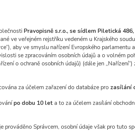
polečnosti
Pravopisně s.r.o., se sídlem Piletická 48
sané ve veřejném rejstříku vedeném u Krajského soudu 
vce“), aby ve smyslu nařízení Evropského parlamentu 
islosti se zpracováním osobních údajů a o volném poh
ízení o ochraně osobních údajů) (dále jen „Nařízení“
acována za účelem zařazení do databáze pro
zasílání
cování
po dobu 10 let
a to za účelem zasílání obchodn
 je prováděno Správcem, osobní údaje však pro tuto 