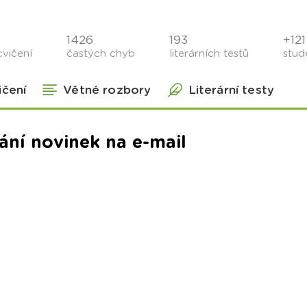
1426
193
+121 
cvičení
častých chyb
literárních testů
stude
ičení
Větné rozbory
Literární testy
ání novinek na e-mail