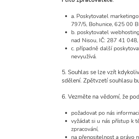
i tito zpracovatelé
:
a. Poskytovatel marketingo
797/5, Bohunice, 625 00 B
b. poskytovatel webhosting
nad Nisou, IČ: 287 41 048,
c. případně další poskytov
nevyužívá.
5. Souhlas se lze vzít kdykol
sdělení. Zpětvzetí souhlasu b
6. Vezměte na vědomí, že pod
požadovat po nás informaci
vyžádat si u nás přístup k
zpracování,
na přenositelnost a právo n