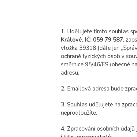
1. Udělujete tímto souhlas s
Králové, IČ: 059 79 587
, zap
vložka 39318 (dále jen „Sprá
ochraně fyzických osob v souv
směrnice 95/46/ES (obecné nař
adresu.
2. Emailová adresa bude zpr
3. Souhlas udělujete na zpra
neprodloužíte.
4. Zpracování osobních údajů