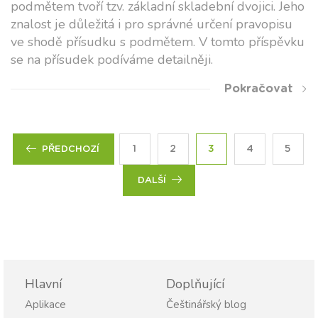
podmětem tvoří tzv. základní skladební dvojici. Jeho
znalost je důležitá i pro správné určení pravopisu
ve shodě přísudku s podmětem. V tomto příspěvku
se na přísudek podíváme detailněji.
Pokračovat
1
2
3
4
5
PŘEDCHOZÍ
DALŠÍ
Hlavní
Doplňující
Aplikace
Češtinářský blog