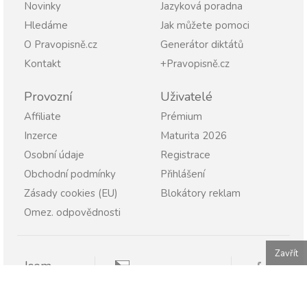
Novinky
Jazyková poradna
Hledáme
Jak můžete pomoci
O Pravopisně.cz
Generátor diktátů
Kontakt
+Pravopisně.cz
Provozní
Uživatelé
Affiliate
Prémium
Inzerce
Maturita 2026
Osobní údaje
Registrace
Obchodní podmínky
Přihlášení
Zásady cookies (EU)
Blokátory reklam
Omez. odpovědnosti
Zavřít
Jsem
Pravopisně.cz
Student
Rodič