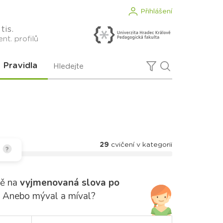
Přihlášení
tis.
nt. profilů
Pravidla
29
cvičení v kategorii
?
ně na
vyjmenovaná slova po
mít? Anebo mýval a míval?