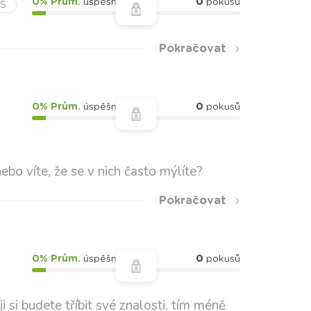
0% Prům.
úspěšnost
0
pokusů
ZŠ
Pokračovat
0% Prům.
úspěšnost
0
pokusů
bo víte, že se v nich často mýlíte?
Pokračovat
0% Prům.
úspěšnost
0
pokusů
 si budete tříbit své znalosti, tím méně