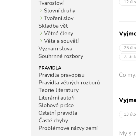
12 úl
Tvarosloví
Slovní druhy
Tvoření slov
Skladba vět
Větné členy
Vyjme
Věta a souvětí
Význam slova
25 úl
Souhrnné rozbory
7. tří
PRAVIDLA
Co mys
Pravidla pravopisu
Pravidla větných rozborů
Teorie literatury
Literární autoři
Vyjme
Slohové práce
Ostatní pravidla
13 úl
Časté chyby
Problémové názvy zemí
My si 