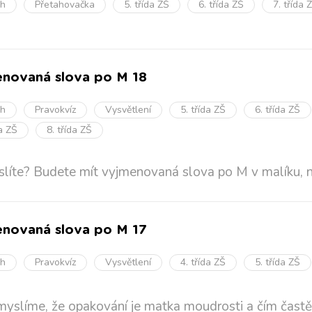
oh
Přetahovačka
5. třída ZŠ
6. třída ZŠ
7. třída 
novaná slova po M 18
oh
Pravokvíz
Vysvětlení
5. třída ZŠ
6. třída ZŠ
da ZŠ
8. třída ZŠ
líte? Budete mít vyjmenovaná slova po M v malíku, ne
novaná slova po M 17
oh
Pravokvíz
Vysvětlení
4. třída ZŠ
5. třída ZŠ
myslíme, že opakování je matka moudrosti a čím častěji