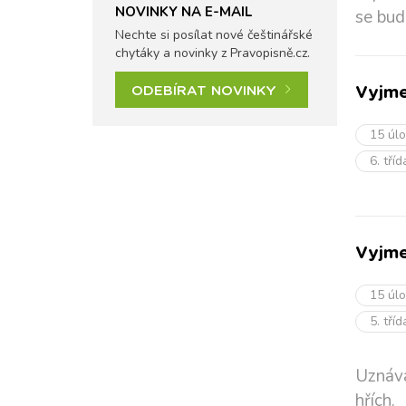
NOVINKY NA E-MAIL
se bud
Nechte si posílat nové češtinářské
chytáky a novinky z Pravopisně.cz.
ODEBÍRAT NOVINKY
Vyjme
15 úl
6. tří
Vyjme
15 úl
5. tří
Uznává
hřích.