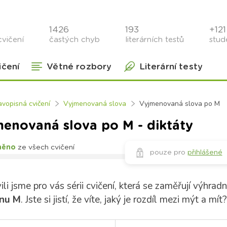
1426
193
+121 
cvičení
častých chyb
literárních testů
stude
ičení
Větné rozbory
Literární testy
avopisná cvičení
Vyjmenovaná slova
Vyjmenovaná slova po M
enovaná slova po M - diktáty
něno
ze všech cvičení
pouze pro
přihlášené
ili jsme pro vás sérii cvičení, která se zaměřují výhrad
nu M
. Jste si jistí, že víte, jaký je rozdíl mezi mýt a 