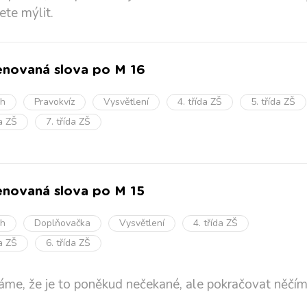
ete mýlit.
novaná slova po M 16
oh
Pravokvíz
Vysvětlení
4. třída ZŠ
5. třída ZŠ
da ZŠ
7. třída ZŠ
novaná slova po M 15
oh
Doplňovačka
Vysvětlení
4. třída ZŠ
da ZŠ
6. třída ZŠ
me, že je to poněkud nečekané, ale pokračovat něčím