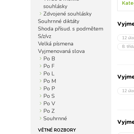
Kate
souhlásky
Zdvojené souhlásky
Souhrnné diktáty
Vyjme
Shoda přísud. s podmětem
S/z/vz
12 úl
Velká písmena
8. tří
Vyjmenovaná slova
Po B
Po F
Po L
Vyjme
Po M
Po P
12 úl
Po S
Po V
Po Z
Souhrnné
Vyjme
VĚTNÉ ROZBORY