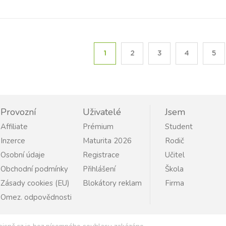
1
2
3
4
5
Provozní
Uživatelé
Jsem
Affiliate
Prémium
Student
Inzerce
Maturita 2026
Rodič
Osobní údaje
Registrace
Učitel
Obchodní podmínky
Přihlášení
Škola
Zásady cookies (EU)
Blokátory reklam
Firma
Omez. odpovědnosti