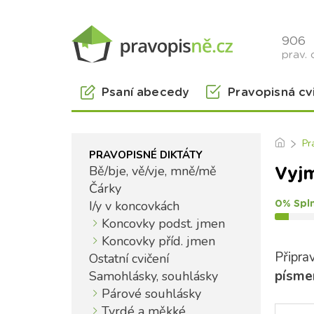
906
prav. 
Psaní abecedy
Pravopisná cv
Pr
PRAVOPISNÉ DIKTÁTY
Bě/bje, vě/vje, mně/mě
Vyjm
Čárky
I/y v koncovkách
0% Spl
Koncovky podst. jmen
Koncovky příd. jmen
Připrav
Ostatní cvičení
písme
Samohlásky, souhlásky
Párové souhlásky
Tvrdé a měkké