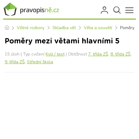
Větné rozbory
Skladba vět
Věta a souvětí
Poměry me
Poměry mezi větami hlavními 5
15 úloh | Typ cvičení
Kvíz / test
| Obtížnost
7. třída ZŠ
,
8. třída ZŠ
,
9. třída ZŠ
,
Střední škola