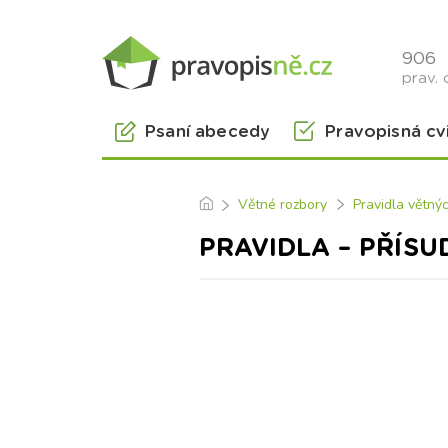
906
prav. 
Psaní abecedy
Pravopisná cv
Větné rozbory
Pravidla větný
PRAVIDLA – PŘÍSU