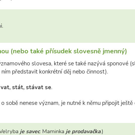
i.
ou (nebo také přísudek slovesně jmenný)
ýznamového slovesa, které se také nazývá sponové (s
ním představit konkrétní děj nebo činnost).
vat, stát, stávat se
.
o sobě nenese význam, je nutné k němu připojit ještě d
 Velryba
je savec
. Maminka
je prodavačka
.)