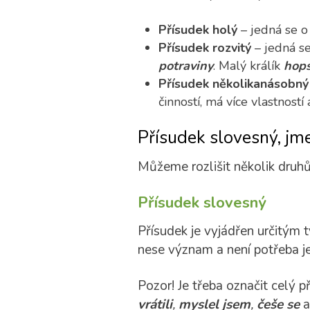
Přísudek holý
– jedná se o 
Přísudek rozvitý
– jedná s
potraviny
.
Malý králík
hops
Přísudek několikanásobn
činností, má více vlastností
Přísudek slovesný, jm
Můžeme rozlišit několik druhů
Přísudek slovesný
Přísudek je vyjádřen určitým
nese význam a není potřeba je
Pozor! Je třeba označit celý p
vrátili
,
myslel jsem
,
češe se
a