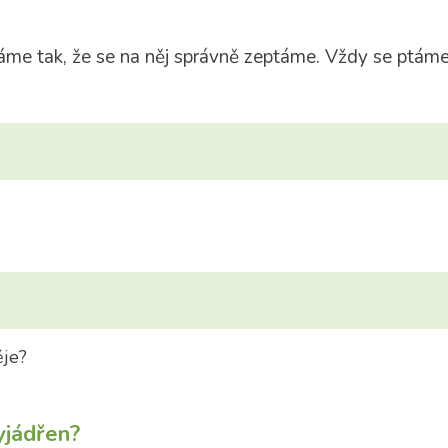
me tak, že se na něj správně zeptáme. Vždy se ptám
ěje?
yjádřen?