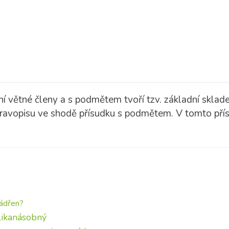
í větné členy a s podmětem tvoří tzv. základní skladeb
 pravopisu ve shodě přísudku s podmětem. V tomto pří
jádřen?
olikanásobný