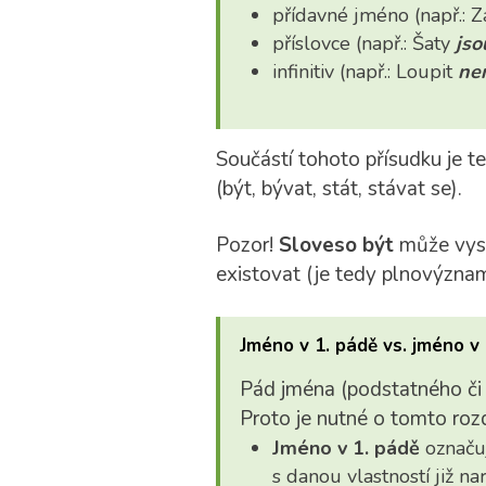
přídavné jméno (např.: 
příslovce (např.: Šaty
jso
infinitiv (např.: Loupit
nen
Součástí tohoto přísudku je t
(být, bývat, stát, stávat se).
Pozor!
Sloveso být
může vyst
existovat (je tedy plnovýzna
Jméno v 1. pádě vs. jméno v 
Pád jména (podstatného či
Proto je nutné o tomto rozd
Jméno v 1. pádě
označuj
s danou vlastností již na