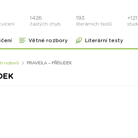
1426
193
+121 
cvičení
častých chyb
literárních testů
stude
ičení
Větné rozbory
Literární testy
ch rozborů
PRAVIDLA – PŘÍSUDEK
DEK