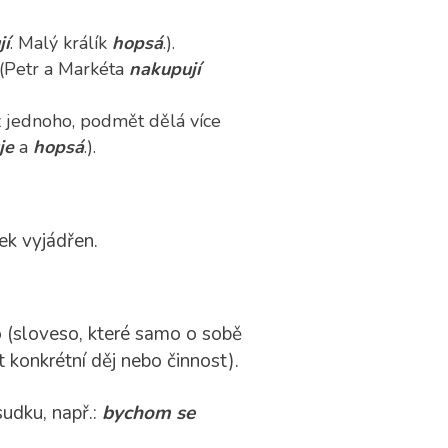
jí
. Malý králík
hopsá
.).
 (Petr a Markéta
nakupují
 z jednoho, podmět dělá více
je
a
hopsá
.).
ek vyjádřen.
(sloveso, které samo o sobě
konkrétní děj nebo činnost).
sudku, např.:
bychom se