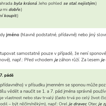
Zahrada
byla krásná
. Jeho pohled
se stal nejistým
.)
u
mi
dobře
.)
í koupit
.)
edy
jméno
(hlavně podstatné, přídavné) nebo jiný slov
upovat samostatně pouze v případě, že není sponové
mové), např.: Před vchodem
je
záhon růží. Za lesem
je
7. pádě
 přídavného) v přísudku jmenném se sponou může poz
ílu vědět a naučit se 1. a 7. pád jména správně použív
e vlastnost nebo stav trvalý (často trvá po celý život čl
rodil – být něčím/někým), např.: Orel
je dravec
. Otec
je 