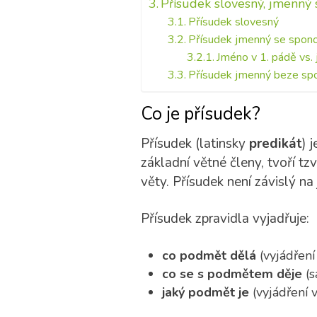
Přísudek slovesný, jmenný
Přísudek slovesný
Přísudek jmenný se spono
Jméno v 1. pádě vs.
Přísudek jmenný beze spo
Co je přísudek?
Přísudek (latinsky
predikát
) 
základní větné členy, tvoří tzv
věty. Přísudek není závislý na
Přísudek zpravidla vyjadřuje:
co podmět dělá
(vyjádření
co se s podmětem děje
(s
jaký podmět je
(vyjádření v