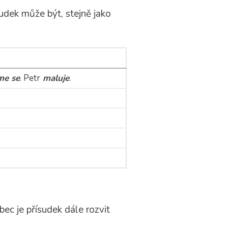
udek může být, stejně jako
me se
. Petr
maluje
.
bec je přísudek dále rozvit