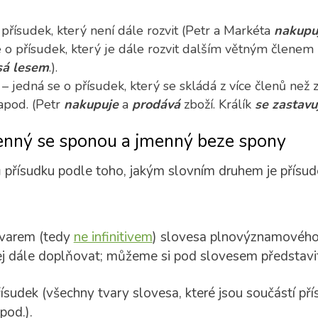
přísudek, který není dále rozvit (Petr a Markéta
nakupu
e o přísudek, který je dále rozvit dalším větným členem
á lesem
.).
ý
– jedná se o přísudek, který se skládá z více členů než
 apod. (Petr
nakupuje
a
prodává
zboží.
Králík
se zastavu
enný se sponou a jmenný beze spony
 přísudku podle toho, jakým slovním druhem je přísud
 tvarem (tedy
ne infinitivem
) slovesa plnovýznamového 
j dále doplňovat; můžeme si pod slovesem představit 
řísudek (všechny tvary slovesa, které jsou součástí pří
pod.).