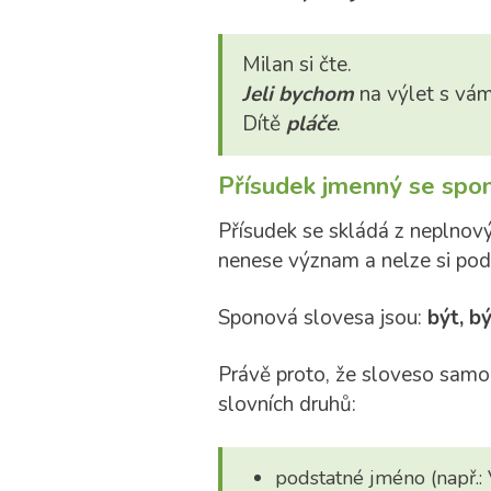
Milan si čte.
Jeli bychom
na výlet s vám
Dítě
pláče
.
Přísudek jmenný se spon
Přísudek se skládá z neplnov
nenese význam a nelze si pod 
Sponová slovesa jsou:
být, bý
Právě proto, že sloveso samo 
slovních druhů:
podstatné jméno (např.: