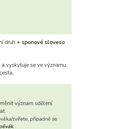
ní druh
+ sponové sloveso
 a vyskytuje se ve významu
cesta.
měnit význam sdělení.
at.
ověka/zvířete, případně se
zpěvák
.