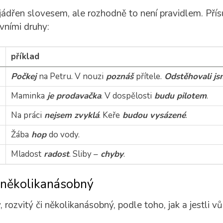
jádřen slovesem, ale rozhodně to není pravidlem. Přís
vními druhy:
příklad
Počkej
na Petru. V nouzi
poznáš
přítele.
Odstěhovali js
Maminka
je prodavačka
. V dospělosti
budu
pilotem
.
Na práci
nejsem zvyklá
. Keře
budou vysázené
.
Žába
hop
do vody.
Mladost
radost
. Sliby –
chyby
.
, několikanásobný
 rozvitý či několikanásobný, podle toho, jak a jestli vů