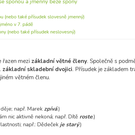
 se sponou a jmenný beze spony
u (nebo také přísudek slovesně jmenný)
 jméno v 7. pádě
ny (nebo také přísudek neslovesný)
je řazen mezi
základní větné členy
. Společně s podmě
.
základní skladební dvojici
. Přísudek je základem t
 jiném větném členu.
 děje; např. Marek
zpívá
.)
ám nic aktivně nekoná; např. Dítě
roste
.)
lastnosti; např.: Dědeček
je starý
.)