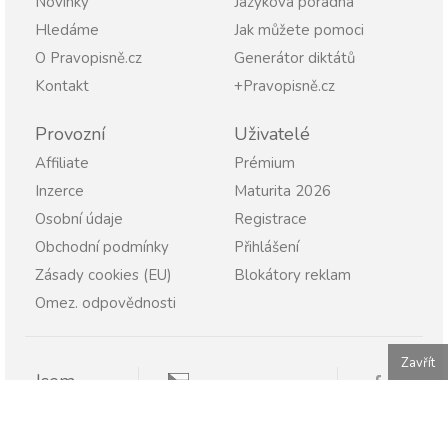
Novinky
Jazyková poradna
Hledáme
Jak můžete pomoci
O Pravopisně.cz
Generátor diktátů
Kontakt
+Pravopisně.cz
Provozní
Uživatelé
Affiliate
Prémium
Inzerce
Maturita 2026
Osobní údaje
Registrace
Obchodní podmínky
Přihlášení
Zásady cookies (EU)
Blokátory reklam
Omez. odpovědnosti
Zavřít
Jsem
Pravopisně.cz
Student
Rodič