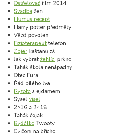
Ostřelovač
film 2014
Svadba
žen
Humus recept
Harry potter předměty
Vězd povolen
Fizioterapeut
telefon
Zbjer
kaštanů zš
Jak vybrat
žehlící
prkno
Tahák škola nenápadný
Otec Fura
Řád bílého lva
Ryzoto
s ejdamem
Sysel
visel
2^16 a 2^18
Tahák čeják
Bydélko
Tweety
Cvičení na břicho