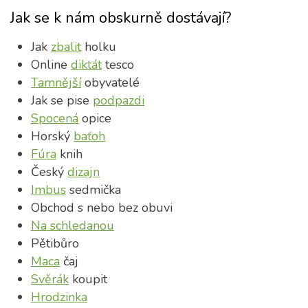
Jak se k nám obskurně dostávají?
Jak
zbalit
holku
Online
diktát
tesco
Tamnější
obyvatelé
Jak se pise
podpazdi
Spocená
opice
Horský
baťoh
Fúra
knih
Český
dizajn
Imbus
sedmička
Obchod s nebo bez obuvi
Na schledanou
Pětibůro
Maca
čaj
Svěrák
koupit
Hrodzinka