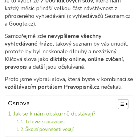
Je to výběr ze
7 000 klíčových slov
, které nám
každý měsíc přináší velkou část návštěvnost z
přirozeného vyhledávání (z vyhledávačů Seznam.cz
a Google.cz).
Samozřejmě zde
nevypíšeme všechny
vyhledávané fráze,
takový seznam by vás unudil,
protože by byl neskonale dlouhý a nezáživný.
Klíčová slova jako
diktáty online, online cvičení,
pravopis
a další jsou očekávaná.
Proto jsme vybrali slova, která byste v kombinaci se
vzdělávacím portálem Pravopisně.cz
nečekali.
Osnova
Jak se k nám obskurně dostávají?
Televize i pravopis
Školní povinnosti volají