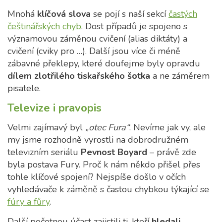
Mnohá
klíčová slova
se pojí s naší sekcí
častých
češtinářských chyb
. Dost případů je spojeno s
významovou záměnou cvičení (alias diktáty) a
cvičení (cviky pro …). Další jsou více či méně
zábavné překlepy, které doufejme byly opravdu
dílem zlotřilého tiskařského šotka
a ne záměrem
pisatele.
Televize i pravopis
Velmi zajímavý byl
„otec Fura“
. Nevíme jak vy, ale
my jsme rozhodně vyrostli na dobrodružném
televizním seriálu
Pevnost Boyard
– právě zde
byla postava Fury. Proč k nám někdo přišel přes
tohle klíčové spojení? Nejspíše došlo v očích
vyhledávače k záměně s častou chybkou týkající se
fúry a fůry
.
Další početnou účast zajistili ti, kteří
hledali