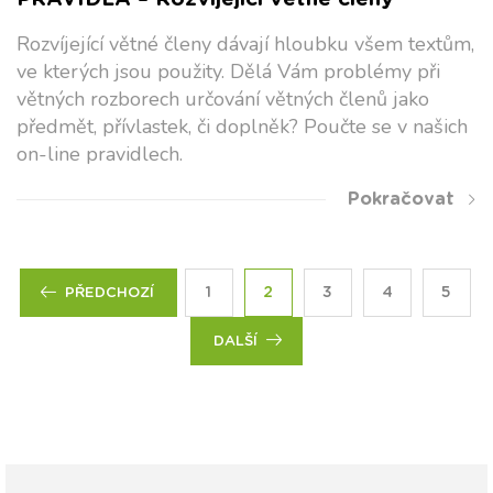
Rozvíjející větné členy dávají hloubku všem textům,
ve kterých jsou použity. Dělá Vám problémy při
větných rozborech určování větných členů jako
předmět, přívlastek, či doplněk? Poučte se v našich
on-line pravidlech.
Pokračovat
1
2
3
4
5
PŘEDCHOZÍ
DALŠÍ