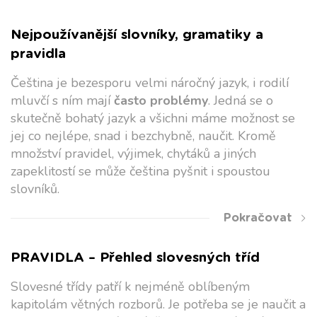
Nejpoužívanější slovníky, gramatiky a
pravidla
Čeština je bezesporu velmi náročný jazyk, i rodilí
mluvčí s ním mají
často problémy
. Jedná se o
skutečně bohatý jazyk a všichni máme možnost se
jej co nejlépe, snad i bezchybně, naučit. Kromě
množství pravidel, výjimek, chytáků a jiných
zapeklitostí se může čeština pyšnit i spoustou
slovníků.
Pokračovat
PRAVIDLA – Přehled slovesných tříd
Slovesné třídy patří k nejméně oblíbeným
kapitolám větných rozborů. Je potřeba se je naučit a