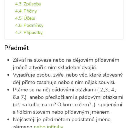
Způsobu
Příčiny
Účelu
Podmínky
Přípustky
Předmět
Závisí na slovese nebo na dějovém přídavném
jméně a tvoří s ním skladební dvojici.
Vyjadřuje osobu, zvíře, nebo věc, které slovesný
děj přímo zasahuje nebo s ním nějak souvisí.
Ptáme se na něj pádovými otázkami ( 2.,3., 4.,
6.a 7.) anebo předložkami s pádovými otázkami
(př. na koho, na co? O kom, o čem?…) spojenými
s řídícím slovem nebo přídavným jménem.
Nejčastěji je předmětem podstatné jméno,
zájmeno
nebo infinitiv
.