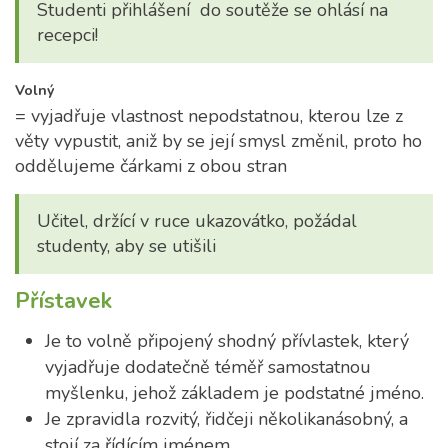
Studenti přihlášení do soutěže se ohlásí na
recepci!
Volný
= vyjadřuje vlastnost nepodstatnou, kterou lze z
věty vypustit, aniž by se její smysl změnil, proto ho
oddělujeme čárkami z obou stran
Učitel, držící v ruce ukazovátko, požádal
studenty, aby se utišili
Přístavek
Je to volně připojený shodný přívlastek, který
vyjadřuje dodatečně téměř samostatnou
myšlenku, jehož základem je podstatné jméno.
Je zpravidla rozvitý, řidčeji několikanásobný, a
stojí za řídícím jménem.