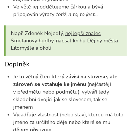
Ve větě jej oddělujeme čárkou a bývá
připojován výrazy
totiž
,
a to
,
to jest
….
Např: Zdeněk Nejedlý,
nejlepší znalec
Smetanovy hudby,
napsal knihu Dějiny města
Litomyšle a okolí
Doplněk
Je to větný člen, který
závisí na slovese, ale
zároveň se vztahuje ke jménu
(nejčastěji
v předmětu nebo podmětu), vytváří tedy
skladební dvojici jak se slovesem, tak se
jménem.
Vyjadřuje vlastnost (nebo stav), kterou má toto
jméno za určitého děje nebo které se mu
dějem přisuzuje.