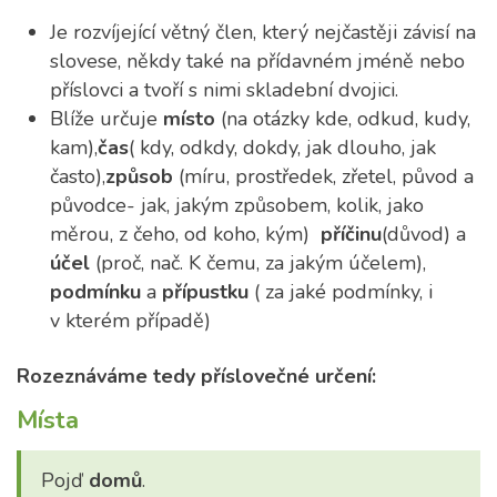
Je rozvíjející větný člen, který nejčastěji závisí na
slovese, někdy také na přídavném jméně nebo
příslovci a tvoří s nimi skladební dvojici.
Blíže určuje
místo
(na otázky kde, odkud, kudy,
kam),
čas
( kdy, odkdy, dokdy, jak dlouho, jak
často),
způsob
(míru, prostředek, zřetel, původ a
původce- jak, jakým způsobem, kolik, jako
měrou, z čeho, od koho, kým)
příčinu
(důvod) a
účel
(proč, nač. K čemu, za jakým účelem),
podmínku
a
přípustku
( za jaké podmínky, i
v kterém případě)
Rozeznáváme tedy příslovečné určení:
Místa
Pojď
domů
.