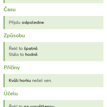
Času
Přijdu
odpoledne
.
Způsobu
Řekl to
špatně
.
Stálo to
hodně
.
Příčiny
Kvůli horku
nešel ven.
Účelu
Řekl to
na vysvětlenou
.