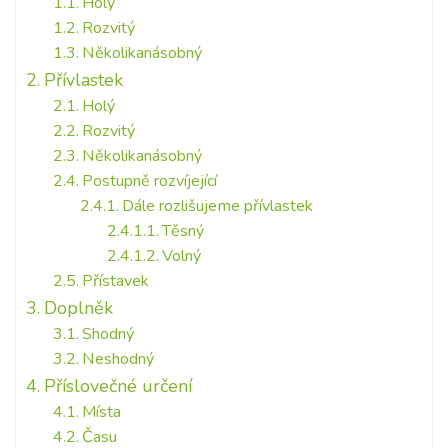
Holý
Rozvitý
Několikanásobný
Přívlastek
Holý
Rozvitý
Několikanásobný
Postupně rozvíjející
Dále rozlišujeme přívlastek
Těsný
Volný
Přístavek
Doplněk
Shodný
Neshodný
Příslovečné určení
Místa
Času