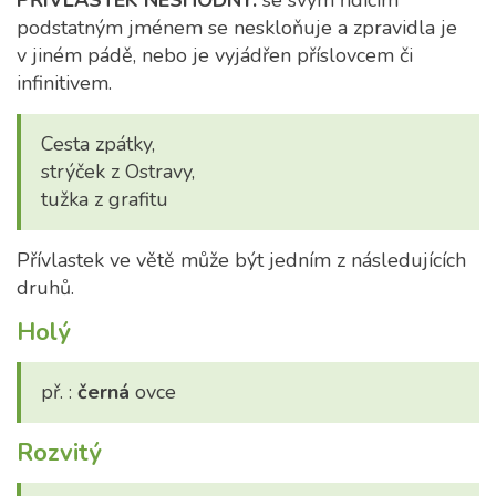
PŘÍVLASTEK NESHODNÝ:
se svým řídícím
podstatným jménem se neskloňuje a zpravidla je
v jiném pádě, nebo je vyjádřen příslovcem či
infinitivem.
Cesta zpátky,
strýček z Ostravy,
tužka z grafitu
Přívlastek ve větě může být jedním z následujících
druhů.
Holý
př. :
černá
ovce
Rozvitý