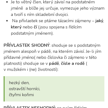
Je to větný člen, který závisí na podstatném
jméně a blíže jej určuje, vymezuje jeho význam
a tvoří s ním skladební dvojici.
Na přívlastek se ptáme tázacími zájmeny –
jaký
,
který
nebo
čí
(jsou spojena s řídícím
podstatným jménem).
PŘÍVLASTEK SHODNÝ
: shoduje se s podstatným
jménem alespoň v pádě, na kterém závisí. Je-li jím
přídavné jméno( nebo číslovka či zájmeno v této
platnosti) shoduje se v
pádě
,
čísle a rodě
(
v mužském i (ne) životností):
hezký den,
ostravští horníci,
čtyřmi koňmi