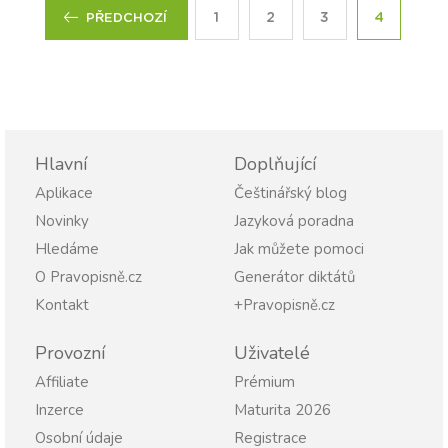
1
2
3
4
PŘEDCHOZÍ
Hlavní
Doplňující
Aplikace
Češtinářský blog
Novinky
Jazyková poradna
Hledáme
Jak můžete pomoci
O Pravopisně.cz
Generátor diktátů
Kontakt
+Pravopisně.cz
Provozní
Uživatelé
Affiliate
Prémium
Inzerce
Maturita 2026
Osobní údaje
Registrace