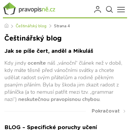
Češtinářský blog
Strana 4
Češtinářský blog
Jak se píše čert, anděl a Mikuláš
Kdy jindy
oceníte
náš „vánoční“ článek než v době,
kdy máte těsně před vánočními svátky a chcete
udělat radost svým přátelům a rodině pěkným
psaným přáním. Byla by škoda jim zkazit radost z
přáníčka (a to nemusí patřit mezi tzv. „grammar
nazi“)
neskutečnou pravopisnou chybou
.
Pokračovat
BLOG – Specifické poruchy učení