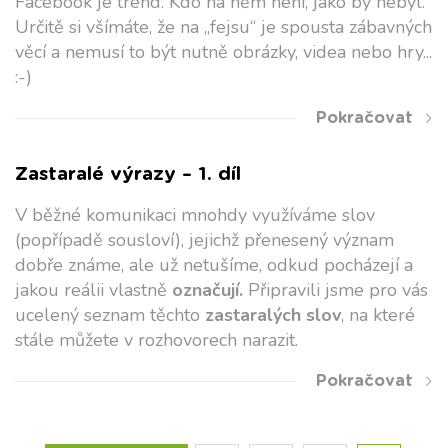
Facebook je trend. Kdo na něm není, jako by nebyl.
Určitě si všímáte, že na „fejsu“ je spousta zábavných
věcí a nemusí to být nutně obrázky, videa nebo hry...
:-)
Pokračovat
Zastaralé výrazy – 1. díl
V běžné komunikaci mnohdy využíváme slov
(popřípadě sousloví), jejichž přenesený význam
dobře známe, ale už netušíme, odkud pocházejí a
jakou reálii vlastně
označují.
Připravili jsme pro vás
ucelený seznam těchto
zastaralých slov
, na které
stále můžete v rozhovorech narazit.
Pokračovat