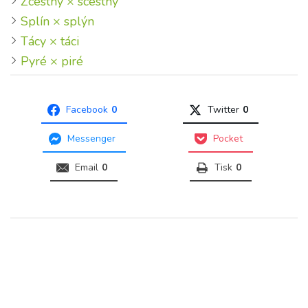
Zcestný × scestný
Splín × splýn
Tácy × táci
Pyré × piré
Facebook
0
Twitter
0
Messenger
Pocket
Email
0
Tisk
0