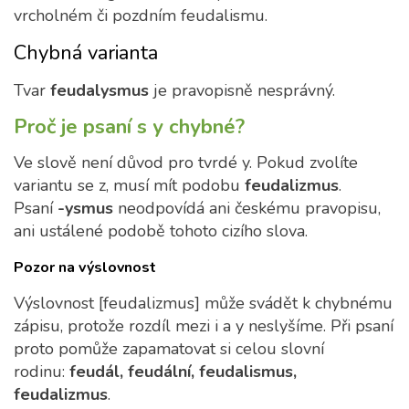
vrcholném či pozdním feudalismu.
Chybná varianta
Tvar
feudalysmus
je pravopisně nesprávný.
Proč je psaní s y chybné?
Ve slově není důvod pro tvrdé y. Pokud zvolíte
variantu se z, musí mít podobu
feudalizmus
.
Psaní
-ysmus
neodpovídá ani českému pravopisu,
ani ustálené podobě tohoto cizího slova.
Pozor na výslovnost
Výslovnost [feudalizmus] může svádět k chybnému
zápisu, protože rozdíl mezi i a y neslyšíme. Při psaní
proto pomůže zapamatovat si celou slovní
rodinu:
feudál, feudální, feudalismus,
feudalizmus
.