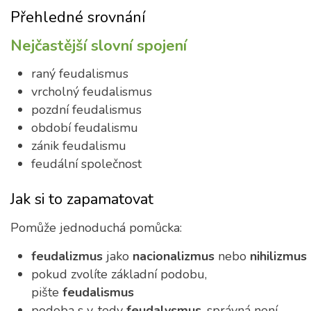
Přehledné srovnání
Nejčastější slovní spojení
raný feudalismus
vrcholný feudalismus
pozdní feudalismus
období feudalismu
zánik feudalismu
feudální společnost
Jak si to zapamatovat
Pomůže jednoduchá pomůcka:
feudalizmus
jako
nacionalizmus
nebo
nihilizmus
pokud zvolíte základní podobu,
pište
feudalismus
podoba s y, tedy
feudalysmus
, správná není