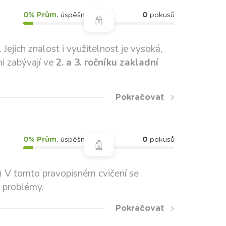
0% Prům.
úspěšnost
0
pokusů
Jejich znalost i využitelnost je vysoká,
mi zabývají ve
2. a 3. ročníku zakladní
Pokračovat
0% Prům.
úspěšnost
0
pokusů
-) V tomto pravopisném cvičení se
t problémy.
Pokračovat