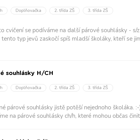
oh
Doplňovačka
2. třída ZŠ
3. třída ZŠ
o cvičení se podíváme na další párové souhlásky - s/z. 
tento typ jevů zaskočí spíš mladší školáky, kteří se ji
é souhlásky H/CH
oh
Doplňovačka
2. třída ZŠ
3. třída ZŠ
né párové souhlásky jistě potěší nejednoho školáka. :
me na párové souhlásky ch/h, které mohou občas čini