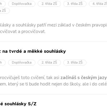
oh
Doplňovačka
2. třída ZŠ
3. třída ZŠ
4. třída Z
da ZŠ
ásky a souhlásky patří mezi základ v českém pravopis
ocvičovat a procvičovat.
t na tvrdé a měkké souhlásky
oh
Doplňovačka
2. třída ZŠ
3. třída ZŠ
procvičuješ toto cvičení, tak asi
začínáš s českým jaz
em, který se ti bude hodit nejen do školy, ale i do celé
é souhlásky S/Z