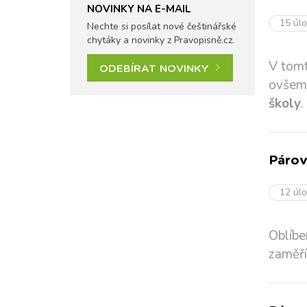
NOVINKY NA E-MAIL
15 úl
Nechte si posílat nové češtinářské
chytáky a novinky z Pravopisně.cz.
V tomt
ODEBÍRAT NOVINKY
ovšem 
školy
.
Párov
12 úl
Oblíbe
zaměří