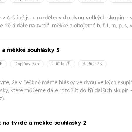
 v češtině jsou rozděleny
do dvou velkých skupin
- s
e dělá dále na tvrdé, měkké a obojetné b, f, l, m, p, s, v,
 a měkké souhlásky 3
oh
Doplňovačka
2. třída ZŠ
3. třída ZŠ
 víte, že v češtině máme hlásky ve dvou velkých skupinác
sky, které můžeme dále rozdělit do tří dalších skupin -
z).
t na tvrdé a měkké souhlásky 2