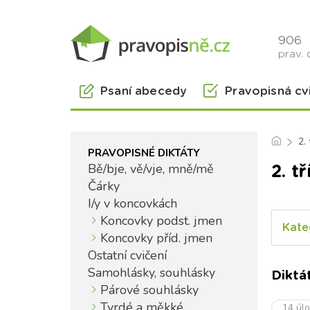
906
prav. 
Psaní abecedy
Pravopisná cv
2.
PRAVOPISNÉ DIKTÁTY
Bě/bje, vě/vje, mně/mě
2. t
Čárky
I/y v koncovkách
Koncovky podst. jmen
Kate
Koncovky příd. jmen
Ostatní cvičení
Samohlásky, souhlásky
Diktá
Párové souhlásky
Tvrdé a měkké
14 úl