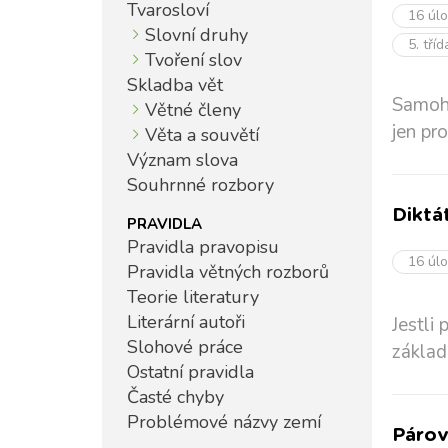
Tvarosloví
16 úl
Slovní druhy
5. tří
Tvoření slov
Skladba vět
Samohl
Větné členy
jen pr
Věta a souvětí
Význam slova
Souhrnné rozbory
Diktá
PRAVIDLA
Pravidla pravopisu
16 úl
Pravidla větných rozborů
Teorie literatury
Literární autoři
Jestli 
Slohové práce
základ
Ostatní pravidla
Časté chyby
Problémové názvy zemí
Párov