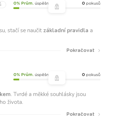
0% Prům.
úspěšnost
0
pokusů
Š
u, stačí se naučit
základní pravidla
a
Pokračovat
0% Prům.
úspěšnost
0
pokusů
ykem
. Tvrdé a měkké souhlásky jsou
ho života.
Pokračovat