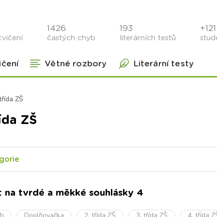
1426
193
+121 
cvičení
častých chyb
literárních testů
stude
ičení
Větné rozbory
Literární testy
 třída ZŠ
řída ZŠ
gorie
t na tvrdé a měkké souhlásky 4
oh
Doplňovačka
2. třída ZŠ
3. třída ZŠ
4. třída Z