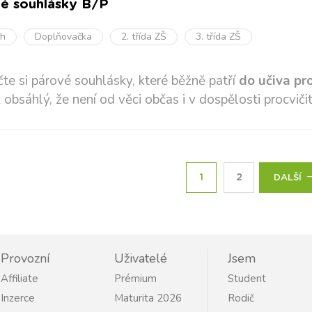
é souhlásky B/P
oh
Doplňovačka
2. třída ZŠ
3. třída ZŠ
čte si párové souhlásky, které běžně patří
do učiva pr
 obsáhlý, že není od věci občas i v dospělosti procvičit
1
2
DALŠÍ
Provozní
Uživatelé
Jsem
Affiliate
Prémium
Student
Inzerce
Maturita 2026
Rodič