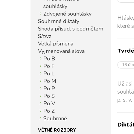
souhlásky
Zdvojené souhlásky
Hlásky
Souhrnné diktáty
které s
Shoda přísud. s podmětem
S/z/vz
Velká písmena
Vyjmenovaná slova
Tvrdé
Po B
16 úl
Po F
Po L
Po M
Už asi
Po P
souhlá
Po S
p, s, v, 
Po V
Po Z
Souhrnné
Diktá
VĚTNÉ ROZBORY