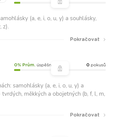
amohlásky (a, e, i, o, u, y) a souhlásky,
 z).
Pokračovat
0% Prům.
úspěšnost
0
pokusů
h: samohlásky (a, e, i, o, u, y) a
 tvrdých, měkkých a obojetných (b, f, l, m,
Pokračovat