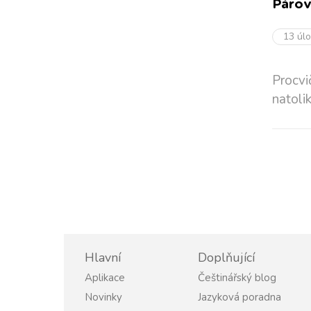
Párov
13 úl
Procvi
natolik
Hlavní
Doplňující
Aplikace
Češtinářský blog
Novinky
Jazyková poradna