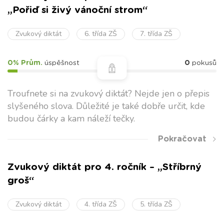
„Pořiď si živý vánoční strom“
Zvukový diktát
6. třída ZŠ
7. třída ZŠ
0% Prům.
úspěšnost
0
pokusů
Troufnete si na zvukový diktát? Nejde jen o přepis
slyšeného slova. Důležité je také dobře určit, kde
budou čárky a kam náleží tečky.
Pokračovat
Zvukový diktát pro 4. ročník – „Stříbrný
groš“
Zvukový diktát
4. třída ZŠ
5. třída ZŠ