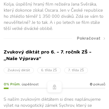
Kolja, úspěšný hraný film režiséra Jana Svěráka,
který dokonce získal Oscara. Jen v České republice
ho zhlédlo téměř 1 350 000 diváků. Zdá se vám to
neuvěřitelné? Je to tak. A i po letech se film stále
těší velké divácké oblibě.
Pokračovat
Zvukový diktát pro 6. – 7. ročník ZŠ –
„Naše Výprava“
Zvukový diktát
6. třída ZŠ
7. třída ZŠ
0% Prům.
úspěšnost
0
pokusů
S naším zvukovým diktátem si dnes naplánujeme
výlet na novogotický zámek Sychrov, který se