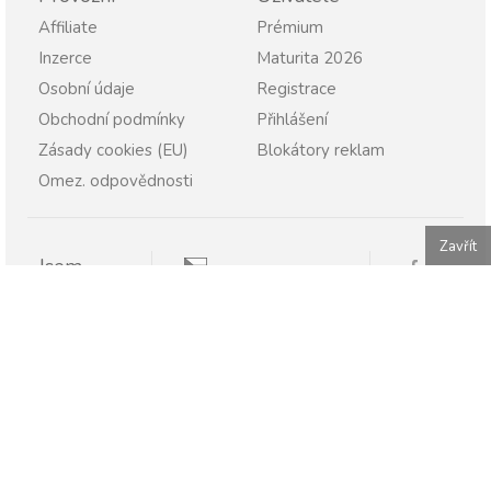
Affiliate
Prémium
Inzerce
Maturita 2026
Osobní údaje
Registrace
Obchodní podmínky
Přihlášení
Zásady cookies (EU)
Blokátory reklam
Omez. odpovědnosti
Zavřít
Jsem
Pravopisně.cz
Student
Rodič
Pravopisne.sk
Učitel
Škola
Firma
Publikování nebo další šíření obsahu serveru Pravopisně.cz