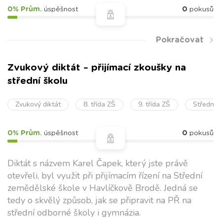
0% Prům.
úspěšnost
0
pokusů
Pokračovat
Zvukový diktát – přijímací zkoušky na
střední školu
Zvukový diktát
8. třída ZŠ
9. třída ZŠ
Střední 
0% Prům.
úspěšnost
0
pokusů
Diktát s názvem Karel Čapek, který jste právě
otevřeli, byl využit při přijímacím řízení na Střední
zemědělské škole v Havlíčkově Brodě. Jedná se
tedy o skvělý způsob, jak se připravit na PŘ na
střední odborné školy i gymnázia.