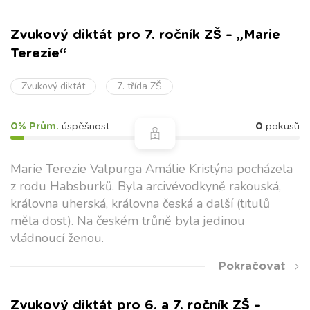
Zvukový diktát pro 7. ročník ZŠ – „Marie
Terezie“
Zvukový diktát
7. třída ZŠ
0% Prům.
úspěšnost
0
pokusů
Marie Terezie Valpurga Amálie Kristýna pocházela
z rodu Habsburků. Byla arcivévodkyně rakouská,
královna uherská, královna česká a další (titulů
měla dost). Na českém trůně byla jedinou
vládnoucí ženou.
Pokračovat
Zvukový diktát pro 6. a 7. ročník ZŠ –