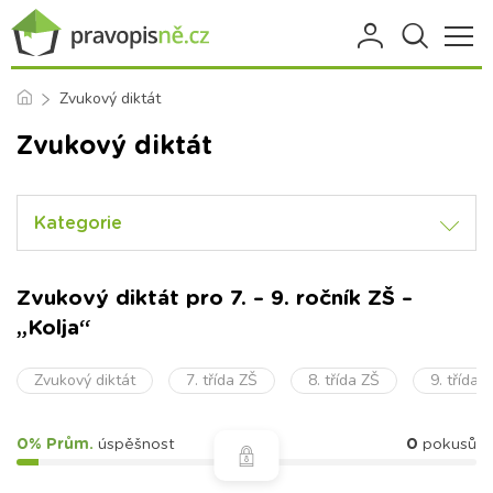
Zvukový diktát
Zvukový diktát
Kategorie
Zvukový diktát pro 7. – 9. ročník ZŠ –
„Kolja“
Zvukový diktát
7. třída ZŠ
8. třída ZŠ
9. třída 
0% Prům.
úspěšnost
0
pokusů