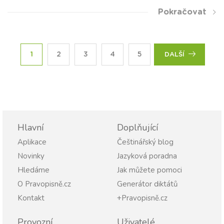
Pokračovat
1
2
3
4
5
DALŠÍ
Hlavní
Doplňující
Aplikace
Češtinářský blog
Novinky
Jazyková poradna
Hledáme
Jak můžete pomoci
O Pravopisně.cz
Generátor diktátů
Kontakt
+Pravopisně.cz
Provozní
Uživatelé