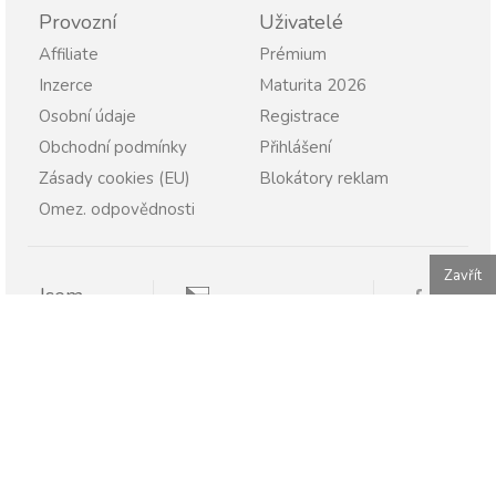
Provozní
Uživatelé
Affiliate
Prémium
Inzerce
Maturita 2026
Osobní údaje
Registrace
Obchodní podmínky
Přihlášení
Zásady cookies (EU)
Blokátory reklam
Omez. odpovědnosti
Zavřít
Jsem
Pravopisně.cz
Student
Rodič
Pravopisne.sk
Učitel
Škola
Firma