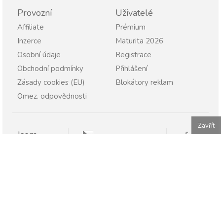
Provozní
Uživatelé
Affiliate
Prémium
Inzerce
Maturita 2026
Osobní údaje
Registrace
Obchodní podmínky
Přihlášení
Zásady cookies (EU)
Blokátory reklam
Omez. odpovědnosti
Zavřít
Jsem
Pravopisně.cz
Student
Rodič
Pravopisne.sk
Učitel
Škola
Firma