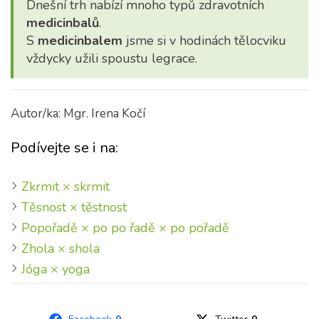
Dnešní trh nabízí mnoho typů zdravotních
medicinbalů
.
S
medicinbalem
jsme si v hodinách tělocviku
vždycky užili spoustu legrace.
Autor/ka: Mgr. Irena Kočí
Podívejte se i na:
Zkrmit × skrmit
Těsnost × těstnost
Popořadě × po po řadě × po pořadě
Zhola × shola
Jóga × yoga