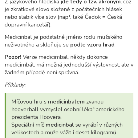
Z jazykového hlediska
jde tedy o tzv. akronym
, což
je zkratkové slovo složené z počátečních hlásek
nebo slabik více slov (např. také Čedok = Česká
dopravní kancelář).
Medicinbal je podstatné jméno rodu mužského
neživotného a skloňuje se
podle vzoru hrad
.
Pozor!
Verze medicimbal, někdy dokonce
medicimbál, má možná jednodušší výslovnost, ale v
žádném případě není správná.
Příklady:
Míčovou hru s
medicinbalem
zvanou
hooverball vymyslel osobní lékař amerického
prezidenta Hoovera.
Speciální míč
medicinbal
se vyrábí v různých
velikostech a může vážit i deset kilogramů.