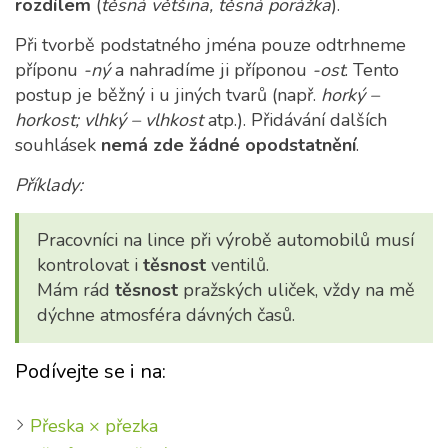
rozdílem
(
těsná většina, těsná porážka
).
Při tvorbě podstatného jména pouze odtrhneme
příponu
-ný
a nahradíme ji příponou
-ost
. Tento
postup je běžný i u jiných tvarů (např.
horký –
horkost; vlhký – vlhkost
atp.). Přidávání dalších
souhlásek
nemá zde žádné opodstatnění
.
Příklady:
Pracovníci na lince při výrobě automobilů musí
kontrolovat i
těsnost
ventilů.
Mám rád
těsnost
pražských uliček, vždy na mě
dýchne atmosféra dávných časů.
Podívejte se i na:
Přeska × přezka