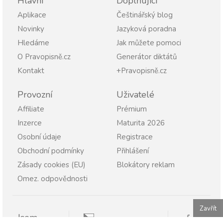
Hlavní
Doplňující
Aplikace
Češtinářský blog
Novinky
Jazyková poradna
Hledáme
Jak můžete pomoci
O Pravopisně.cz
Generátor diktátů
Kontakt
+Pravopisně.cz
Provozní
Uživatelé
Affiliate
Prémium
Inzerce
Maturita 2026
Osobní údaje
Registrace
Obchodní podmínky
Přihlášení
Zásady cookies (EU)
Blokátory reklam
Omez. odpovědnosti
Zavřít
Jsem