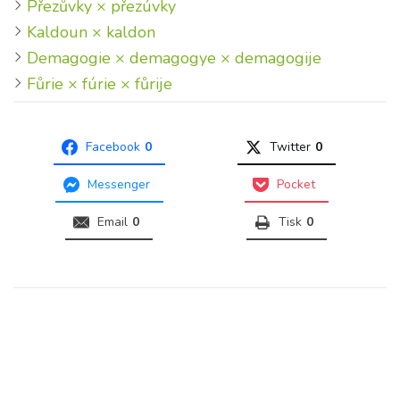
Přezůvky × přezúvky
Kaldoun × kaldon
Demagogie × demagogye × demagogije
Fůrie × fúrie × fůrije
Facebook
0
Twitter
0
Messenger
Pocket
Email
0
Tisk
0