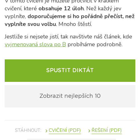
V tomto cvičení je můžete procvičit v krátkém
cvičení, které
obsahuje 12 úloh
. Než každý jev
vyplníte,
doporučujeme si ho pořádně přečíst, než
vyplníte svou volbu
. Mnoho štěstí.
Jestliže si nejsete jistí, tak navštivte náš článek, kde
vyjmenovaná slova po B
probíháme podrobně.
SPUSTIT DIKTÁT
Zobrazit nejlepších 10
STÁHNOUT: