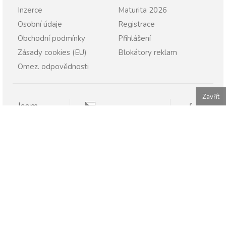
Inzerce
Maturita 2026
Osobní údaje
Registrace
Obchodní podmínky
Přihlášení
Zásady cookies (EU)
Blokátory reklam
Omez. odpovědnosti
Zavřít
Jsem
Pravopisně.cz
Student
Rodič
Pravopisne.sk
Učitel
Škola
Firma
Publikování nebo další šíření obsahu serveru Pravopisně.cz
je bez písemného souhlasu zakázáno.