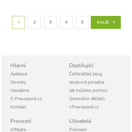
1
2
3
4
5
DALŠÍ
Hlavní
Doplňující
Aplikace
Češtinářský blog
Novinky
Jazyková poradna
Hledáme
Jak můžete pomoci
O Pravopisně.cz
Generátor diktátů
Kontakt
+Pravopisně.cz
Provozní
Uživatelé
Affiliate
Prémium