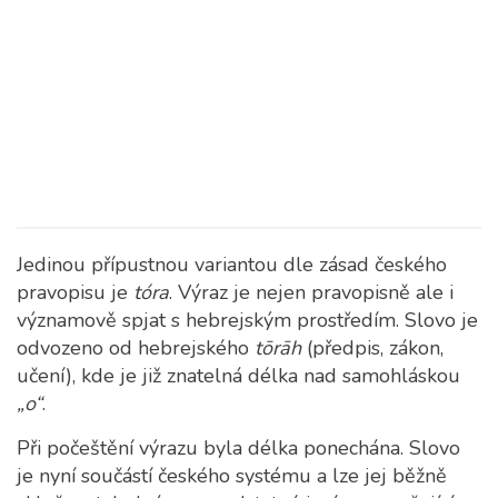
Jedinou přípustnou variantou dle zásad českého
pravopisu je
tóra
. Výraz je nejen pravopisně ale i
významově spjat s hebrejským prostředím. Slovo je
odvozeno od hebrejského
tōrāh
(předpis, zákon,
učení), kde je již znatelná délka nad samohláskou
„o“
.
Při počeštění výrazu byla délka ponechána. Slovo
je nyní součástí českého systému a lze jej běžně