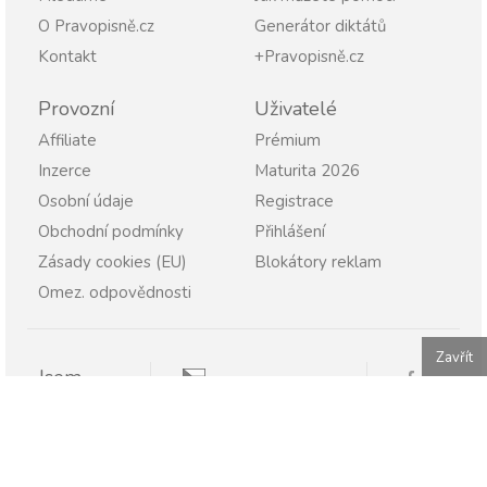
O Pravopisně.cz
Generátor diktátů
Kontakt
+Pravopisně.cz
Provozní
Uživatelé
Affiliate
Prémium
Inzerce
Maturita 2026
Osobní údaje
Registrace
Obchodní podmínky
Přihlášení
Zásady cookies (EU)
Blokátory reklam
Omez. odpovědnosti
Zavřít
Jsem
Pravopisně.cz
Student
Rodič
Pravopisne.sk
Učitel