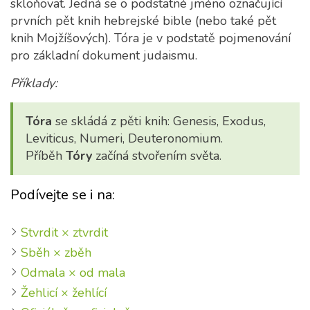
skloňovat. Jedná se o podstatné jméno označující
prvních pět knih hebrejské bible (nebo také pět
knih Mojžíšových). Tóra je v podstatě pojmenování
pro základní dokument judaismu.
Příklady:
Tóra
se skládá z pěti knih: Genesis, Exodus,
Leviticus, Numeri, Deuteronomium.
Příběh
Tóry
začíná stvořením světa.
Podívejte se i na:
Stvrdit × ztvrdit
Sběh × zběh
Odmala × od mala
Žehlicí × žehlící