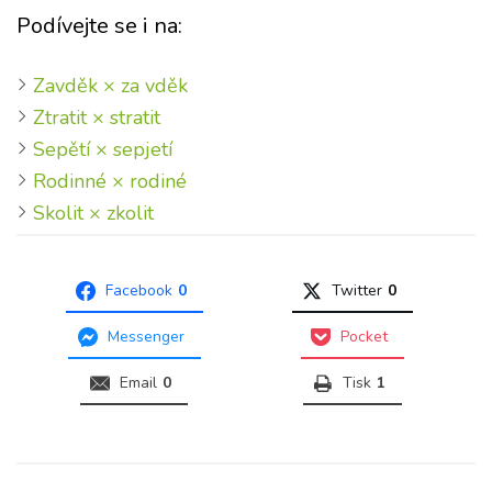
Podívejte se i na:
Zavděk × za vděk
Ztratit × stratit
Sepětí × sepjetí
Rodinné × rodiné
Skolit × zkolit
Facebook
0
Twitter
0
Messenger
Pocket
Email
0
Tisk
1