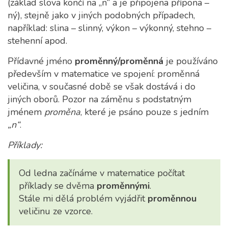
(základ slova končí na „n“ a je připojena přípona –
ný), stejně jako v jiných podobných případech,
například: slina – slinný, výkon – výkonný, stehno –
stehenní apod.
Přídavné jméno
proměnný/proměnná
je používáno
především v matematice ve spojení: proměnná
veličina, v současné době se však dostává i do
jiných oborů. Pozor na záměnu s podstatným
jménem
proměna
, které je psáno pouze s jedním
„n“
.
Příklady:
Od ledna začínáme v matematice počítat
příklady se dvěma
proměnnými
.
Stále mi dělá problém vyjádřit
proměnnou
veličinu ze vzorce.