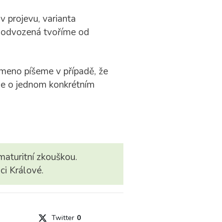
iv projevu, varianta
va odvozená tvoříme od
smeno píšeme v případě, že
e o jednom konkrétním
maturitní zkouškou.
ci Králové.
Twitter
0