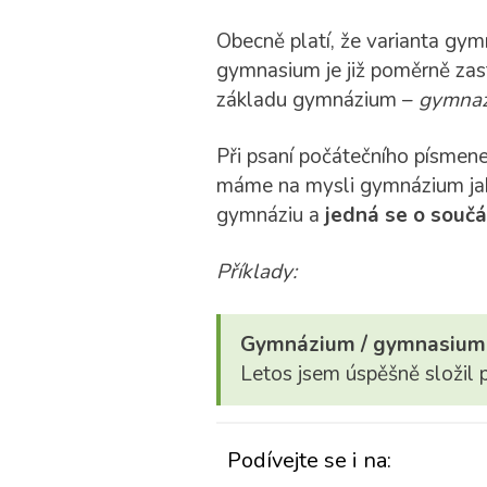
Obecně platí, že varianta gy
gymnasium je již poměrně zast
základu gymnázium –
gymnazi
Při psaní počátečního písmene
máme na mysli gymnázium jak
gymnáziu a
jedná se o souč
Příklady:
Gymnázium / gymnasium
Letos jsem úspěšně složil 
Podívejte se i na: