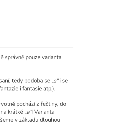
ně správně pouze varianta
 psaní, tedy podoba se
„s“
i se
fantazie i fantasie atp.).
votně pochází z řečtiny, do
 na krátké
„a“
! Varianta
íšeme v základu dlouhou