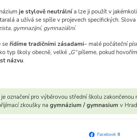
mnázium
je stylově neutrální
a lze ji použít v jakémkol
aralá a užívá se spíše v projevech specifických. Slo
sta, gymnazijní, gymnaziální
.
 se
řídíme tradičními zásadami
– malé počáteční pí
o typ školy obecně, velké
„G“
píšeme, pokud hovořím
ást názvu
.
je označení pro výběrovou střední školu zakončenou 
přijímací zkoušky na
gymnázium / gymnasium
v Hrad
Facebook
0