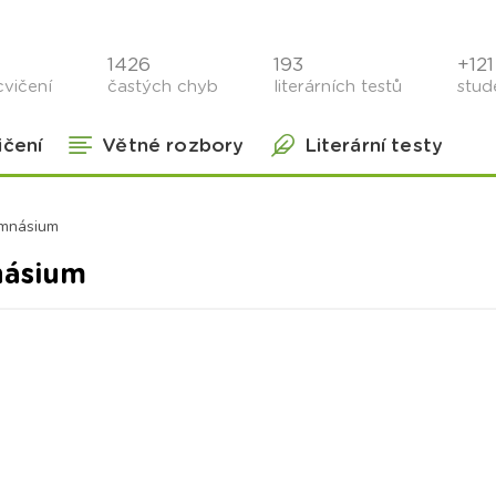
1426
193
+121 
cvičení
častých chyb
literárních testů
stude
ičení
Větné rozbory
Literární testy
mnásium
ásium