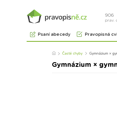
906
prav. 
Psaní abecedy
Pravopisná cv
Časté chyby
Gymnázium × gy
Gymnázium × gymn