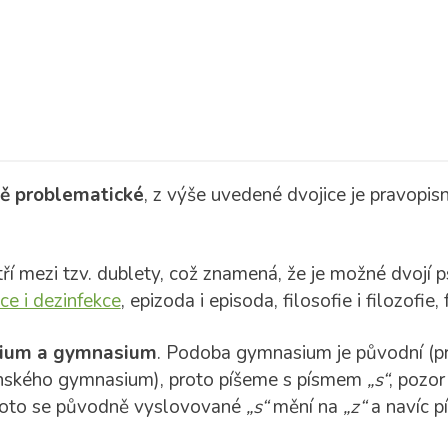
ě problematické
, z výše uvedené dvojice je pravopis
tří mezi tzv. dublety, což znamená, že je možné dvojí
ce i dezinfekce
, epizoda i episoda, filosofie i filozofie, 
ium a gymnasium
. Podoba gymnasium je původní (pr
tinského gymnasium), proto píšeme s písmem
„s“
, pozor
roto se původně vyslovované
„s“
mění na
„z“
a navíc p