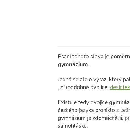
Psaní tohoto slova je
poměrn
gymnázium
.
Jedná se ale o výraz, který pa
„z“
(podobně dvojice:
desinfek
Existuje tedy dvojice
gymnáz
českého jazyka proniklo z la
gymnázium je zdomácnělá, p
samohlásku.