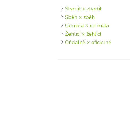
Stvrdit × ztvrdit
Sběh × zběh
Odmala × od mala
Žehlicí × žehlící
Oficiálně × oficielně