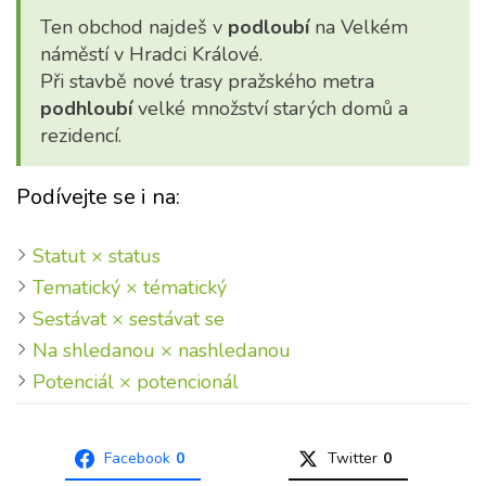
Ten obchod najdeš v
podloubí
na Velkém
náměstí v Hradci Králové.
Při stavbě nové trasy pražského metra
podhloubí
velké množství starých domů a
rezidencí.
Podívejte se i na:
Statut × status
Tematický × tématický
Sestávat × sestávat se
Na shledanou × nashledanou
Potenciál × potencionál
Facebook
0
Twitter
0