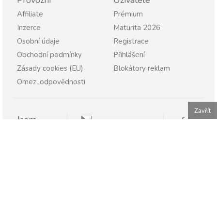
Provozní
Uživatelé
Affiliate
Prémium
Inzerce
Maturita 2026
Osobní údaje
Registrace
Obchodní podmínky
Přihlášení
Zásady cookies (EU)
Blokátory reklam
Omez. odpovědnosti
Zavřít
Jsem
Pravopisně.cz
Student
Rodič
Pravopisne.sk
Učitel
Škola
Firma
Publikování nebo další šíření obsahu serveru Pravopisně.cz