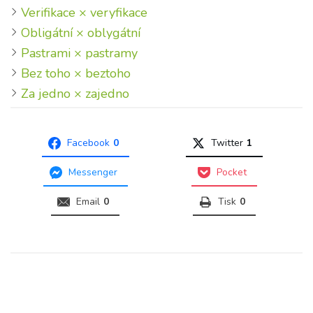
Verifikace × veryfikace
Obligátní × oblygátní
Pastrami × pastramy
Bez toho × beztoho
Za jedno × zajedno
Facebook
0
Twitter
1
Messenger
Pocket
Email
0
Tisk
0