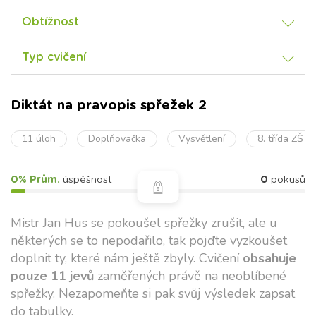
Obtížnost
Typ cvičení
Diktát na pravopis spřežek 2
11 úloh
Doplňovačka
Vysvětlení
8. třída ZŠ
0% Prům.
úspěšnost
0
pokusů
Mistr Jan Hus se pokoušel spřežky zrušit, ale u
některých se to nepodařilo, tak pojďte vyzkoušet
doplnit ty, které nám ještě zbyly. Cvičení
obsahuje
pouze 11 jevů
zaměřených právě na neoblíbené
spřežky. Nezapomeňte si pak svůj výsledek zapsat
do tabulky.