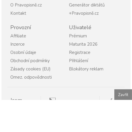
O Pravopisně.cz
Generátor diktátů
Kontakt
+Pravopisně.cz
Provozní
Uživatelé
Affiliate
Prémium
Inzerce
Maturita 2026
Osobní údaje
Registrace
Obchodní podmínky
Přihlášení
Zásady cookies (EU)
Blokátory reklam
Omez. odpovědnosti
Zavřít
Jsem
Pravopisně.cz
Student
Rodič
Pravopisne.sk
Učitel