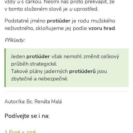
vždy
u
s čárkou. Nesmí nás proto překvapit, že
v tomto složeném slově je
u
uprostřed.
Podstatné jméno
protiúder
je rodu mužského
neživotného, skloňujeme jej podle
vzoru hrad
.
Příklady:
Jeden
protiú
der
však nemohl změnit celkový
průběh strategické.
Takové plány jaderných
protiú
der
ů
jsou
zbytečné a nebezpečné.
Autor/ka: Bc. Renáta Malá
Podívejte se i na:
Pyré × piré