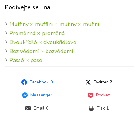
Podívejte se i na:
Muffiny × muffini × mufiny × mufini
Proměnná × proměná
Dvoukřídlé × dvoukřídlové
Bez vědomí × bezvědomí
Passé × pasé
Facebook
0
Twitter
2
Messenger
Pocket
Email
0
Tisk
1