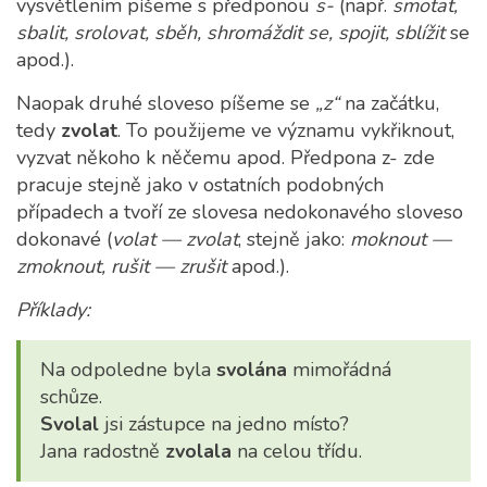
vysvětlením píšeme s předponou
s-
(např.
smotat,
sbalit, srolovat, sběh, shromáždit se, spojit, sblížit
se
apod.).
Naopak druhé sloveso píšeme se
„z“
na začátku,
tedy
zvolat
. To použijeme ve významu vykřiknout,
vyzvat někoho k něčemu apod. Předpona z- zde
pracuje stejně jako v ostatních podobných
případech a tvoří ze slovesa nedokonavého sloveso
dokonavé (
volat — zvolat
, stejně jako:
moknout —
zmoknout, rušit — zrušit
apod.).
Příklady:
Na odpoledne byla
svolána
mimořádná
schůze.
Svolal
jsi zástupce na jedno místo?
Jana radostně
zvolala
na celou třídu.