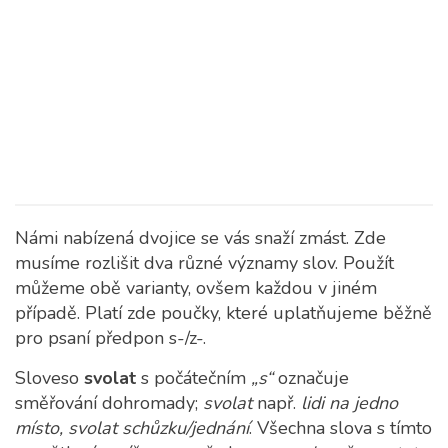
Námi nabízená dvojice se vás snaží zmást. Zde
musíme rozlišit dva různé významy slov. Použít
můžeme obě varianty, ovšem každou v jiném
případě. Platí zde poučky, které uplatňujeme běžně
pro psaní předpon s-/z-.
Sloveso
svolat
s počátečním
„s“
označuje
směřování dohromady;
svolat
např.
lidi na jedno
místo, svolat schůzku/jednání
. Všechna slova s tímto