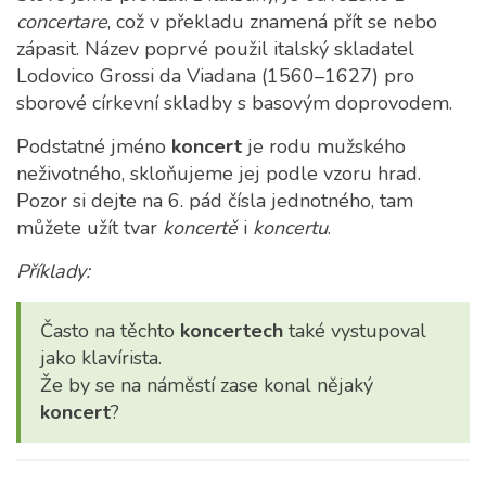
concertare
, což v překladu znamená přít se nebo
zápasit. Název poprvé použil italský skladatel
Lodovico Grossi da Viadana (1560–1627) pro
sborové církevní skladby s basovým doprovodem.
Podstatné jméno
koncert
je rodu mužského
neživotného, skloňujeme jej podle vzoru hrad.
Pozor si dejte na 6. pád čísla jednotného, tam
můžete užít tvar
koncertě
i
koncertu
.
Příklady:
Často na těchto
koncertech
také vystupoval
jako klavírista.
Že by se na náměstí zase konal nějaký
koncert
?