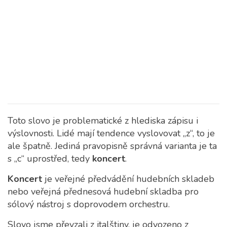
Toto slovo je problematické z hlediska zápisu i
výslovnosti. Lidé mají tendence vyslovovat „z“, to je
ale špatně. Jediná pravopisně správná varianta je ta
s „c“ uprostřed, tedy
koncert
.
Koncert
je veřejné předvádění hudebních skladeb
nebo veřejná přednesová hudební skladba pro
sólový nástroj s doprovodem orchestru.
Slovo jsme převzali z italštiny, je odvozeno z