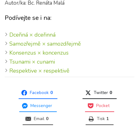
Autor/ka: Bc. Renáta Malá
Podívejte se i na:
Dceřiná × dceřinná
Samozřejmě × samozdřejmě
Konsenzus × koncenzus
Tsunami × cunami
Respektive × respektivě
Facebook
0
Twitter
0
Messenger
Pocket
Email
0
Tisk
1