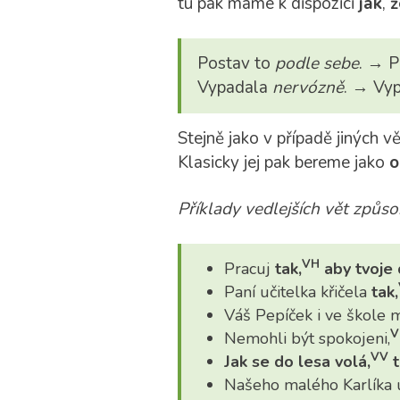
tu pak máme k dispozici
jak
,
ž
Postav to
podle sebe
. → P
Vypadala
nervózně
. → Vyp
Stejně jako v případě jiných v
Klasicky jej pak bereme jako
o
Příklady vedlejších vět způs
VH
Pracuj
tak,
aby tvoje 
Paní učitelka křičela
tak,
Váš Pepíček i ve škole 
V
Nemohli být spokojeni,
VV
Jak se do lesa volá,
t
Našeho malého Karlíka u