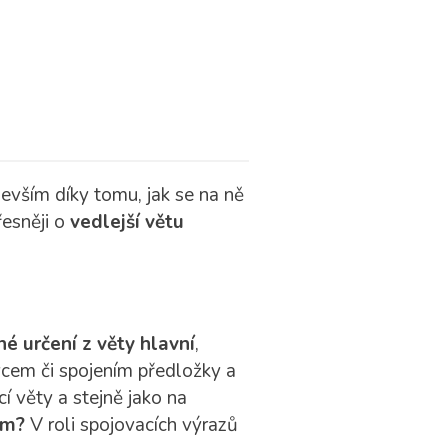
edevším díky tomu, jak se na ně
řesněji o
vedlejší větu
é určení z věty hlavní
,
vcem či spojením předložky a
cí věty a stejně jako na
em?
V roli spojovacích výrazů