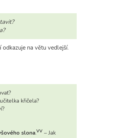
tavit?
a?
í odkazuje na větu vedlejší.
ovat?
učitelka křičela?
í?
VV
yšového slona
.
– Jak