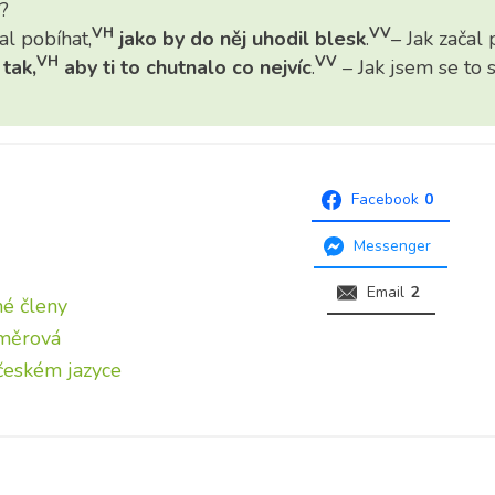
?
VH
VV
al pobíhat,
jako by do něj uhodil blesk
.
– Jak začal 
VH
VV
t
tak,
aby ti to chutnalo co nejvíc
.
– Jak jsem se to s
Facebook
0
Messenger
Email
2
né členy
 měrová
 českém jazyce