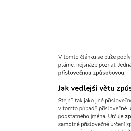
V tomto článku se blíže podí
ptáme, nejsnáze poznat. Jedná
příslovečnou způsobovou
.
Jak vedlejší větu z
Stejně tak jako jiné přísloveč
v tomto případě příslovečné 
podstatného jména. Určuje
zp
samotné příslovečné určení z