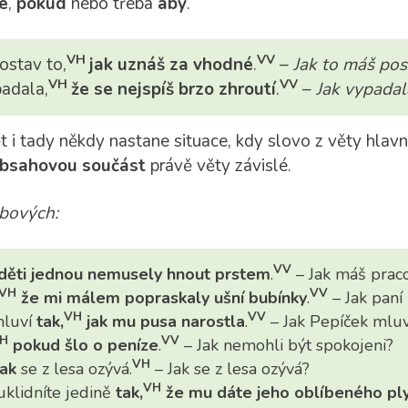
e
,
pokud
nebo třeba
aby
.
VH
VV
ostav to,
jak uznáš za vhodné
.
–
Jak to máš pos
VH
VV
adala,
že se nejspíš brzo zhroutí
.
–
Jak vypadal
ět i tady někdy nastane situace, kdy slovo z věty hlavn
bsahovou součást
právě věty závislé.
obových:
VV
děti jednou nemusely hnout prstem
.
– Jak máš prac
VH
VV
že mi málem popraskaly ušní bubínky
.
– Jak paní 
VH
VV
mluví
tak,
jak mu pusa narostla
.
– Jak Pepíček mluv
H
VV
pokud šlo o peníze
.
– Jak nemohli být spokojeni?
VH
ak
se z lesa ozývá.
– Jak se z lesa ozývá?
VH
klidníte jedině
tak,
že mu dáte jeho oblíbeného pl