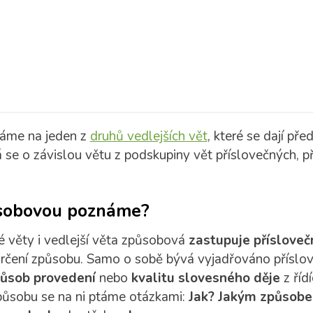
váme na jeden z
druhů vedlejších vět
, které se dají př
 se o závislou větu z podskupiny vět příslovečných, p
působovou poznáme?
né věty i vedlejší věta způsobová
zastupuje příslovečn
určení způsobu. Samo o sobě bývá vyjadřováno příslo
ůsob provedení
nebo
kvalitu slovesného děje
z řídí
působu se na ni ptáme otázkami:
Jak? Jakým způsob