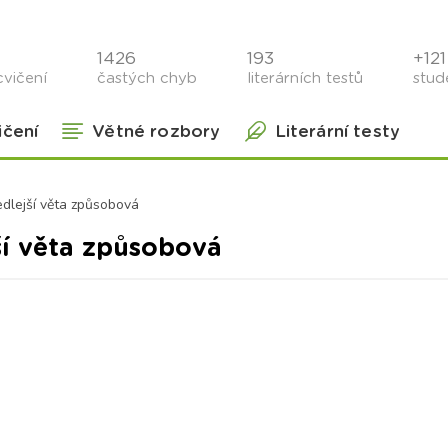
1426
193
+121 
cvičení
častých chyb
literárních testů
stude
ičení
Větné rozbory
Literární testy
dlejší věta způsobová
ší věta způsobová