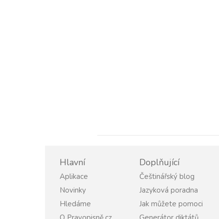
Hlavní
Doplňující
Aplikace
Češtinářský blog
Novinky
Jazyková poradna
Hledáme
Jak můžete pomoci
O Pravopisně.cz
Generátor diktátů