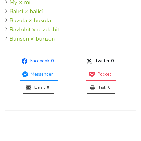
My × mi
Balicí × balící
Buzola × busola
Rozlobit × rozzlobit
Burison × burizon
Facebook
0
Twitter
0
Messenger
Pocket
Email
0
Tisk
0