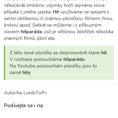
několikrát zmíněno, výjimky tvoří zejména slova
přejatá z jiného jazyka.
Hit
využíváme ve spojení s
velmi oblíbenou či známou písničkou, filmem, hrou,
knihou apod. Setkat se můžeme i s příbuzným
slovem
hitparáda
, což je většinou žebříček několika
známých filmů, písní atp.
Z této nové písničky se stoprocentně stane
hit
.
V rozhlase posloucháme
hitparádu
.
Na Youtube poslouchám písničky, jsou to
samé
hity
.
Autor/ka: Lukáš Foff<
Podívejte se i na: