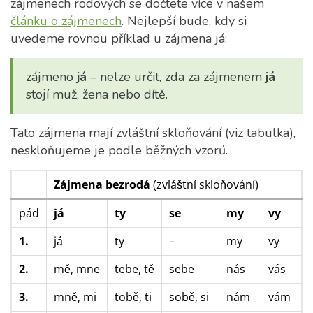
zájmenech rodových se dočtete více v našem
článku o zájmenech
. Nejlepší bude, kdy si
uvedeme rovnou příklad u zájmena já:
zájmeno
já
– nelze určit, zda za zájmenem
já
stojí muž, žena nebo dítě.
Tato zájmena mají zvláštní skloňování (viz tabulka),
neskloňujeme je podle běžných vzorů.
Zájmena bezrodá
(zvláštní skloňování)
pád
já
ty
se
my
vy
1.
já
ty
–
my
vy
2.
mě, mne
tebe, tě
sebe
nás
vás
3.
mně, mi
tobě, ti
sobě, si
nám
vám