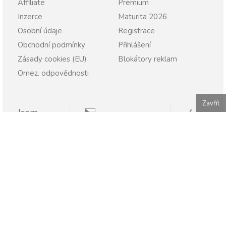
Affiliate
Prémium
Inzerce
Maturita 2026
Osobní údaje
Registrace
Obchodní podmínky
Přihlášení
Zásady cookies (EU)
Blokátory reklam
Omez. odpovědnosti
Zavřít
Jsem
Pravopisně.cz
Student
Rodič
Pravopisne.sk
Učitel
Škola
Firma
Publikování nebo další šíření obsahu serveru Pravopisně.cz