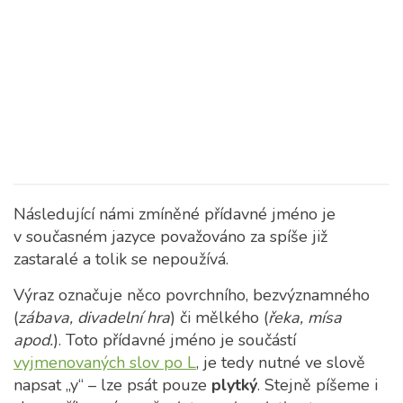
Následující námi zmíněné přídavné jméno je
v současném jazyce považováno za spíše již
zastaralé a tolik se nepoužívá.
Výraz označuje něco povrchního, bezvýznamného
(
zábava, divadelní hra
) či mělkého (
řeka, mísa
apod.
). Toto přídavné jméno je součástí
vyjmenovaných slov po L
, je tedy nutné ve slově
napsat „y“ – lze psát pouze
plytký
. Stejně píšeme i