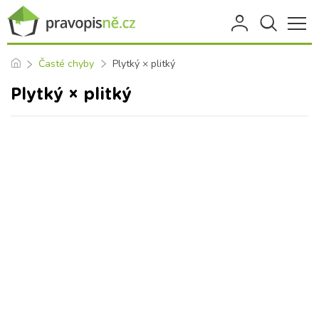
Časté chyby
Plytký × plitký
Plytký × plitký