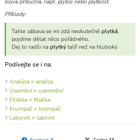
slova příbuzná, např.
plytce nebo plytkost
.
Příklady:
Tahle zábava se mi zdá neskutečně
plytká
,
pojďme dělat něco pořádného.
Dej to radši na
plytký
talíř než na hluboký.
Podívejte se i na:
Analýza × analíza
Uzemění × uzemnění
Filiálka × filiálka
Krumpáč × krompáč
Labyrint × labirint
Facebook
0
Twitter
13