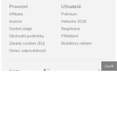
Provozní
Uživatelé
Affiliate
Prémium
Inzerce
Maturita 2026
Osobní údaje
Registrace
Obchodní podmínky
Přihlášení
Zásady cookies (EU)
Blokátory reklam
Omez. odpovědnosti
Zavřít
Jsem
Pravopisně.cz
Student
Rodič
Pravopisne.sk
Učitel
Škola
Firma