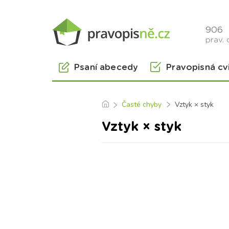
906
prav. 
Psaní abecedy
Pravopisná cv
Časté chyby
Vztyk × styk
Vztyk × styk