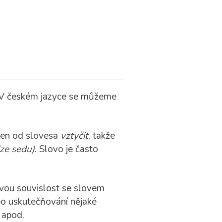
 V českém jazyce se můžeme
zen od slovesa
vztyčit
, takže
(ze sedu)
. Slovo je často
vou souvislost se slovem
bo uskutečňování nějaké
apod.