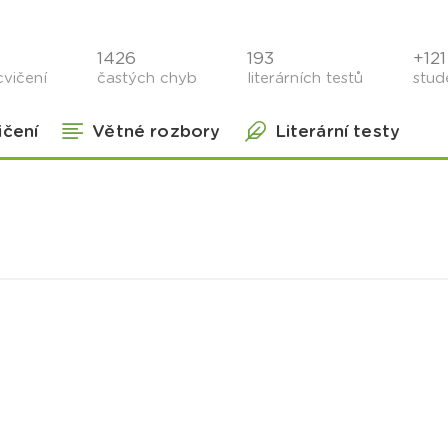
1426
193
+121 
cvičení
častých chyb
literárních testů
stude
ičení
Větné rozbory
Literární testy