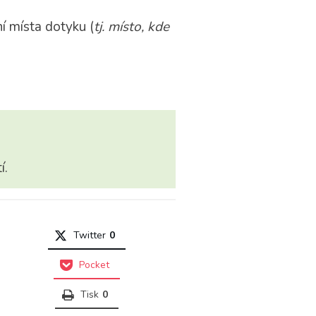
ní místa dotyku (
tj. místo, kde
í.
Twitter
0
Pocket
Tisk
0