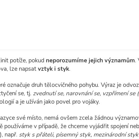
init potíže, pokud
neporozumíme jejich významům
.
ova, lze napsat
vztyk i styk
.
eré označuje druh tělocvičného pohybu. Výraz je odvo
yčení se, tj.
zvednutí se, narovnání se, vzpřímení se 
ogií a je užíván jako povel pro vojáky.
azyce své místo, nemá ovšem zcela žádnou významo
ě používáme v případě, že chceme vyjádřit spojení ne
), např.
styk s přáteli, písemný styk, mezinárodní styk