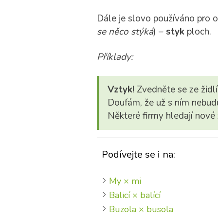
Dále je slovo používáno pro o
se něco stýká
) –
styk
ploch.
Příklady:
Vztyk
! Zvedněte se ze židlí
Doufám, že už s ním nebudu
Některé firmy hledají nové
Podívejte se i na:
My × mi
Balicí × balící
Buzola × busola