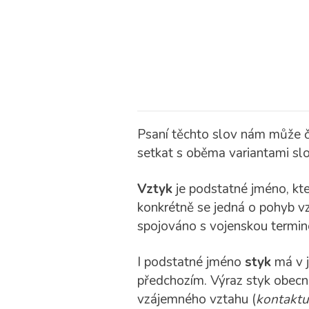
Psaní těchto slov nám může č
setkat s oběma variantami sl
Vztyk
je podstatné jméno, kt
konkrétně se jedná o pohyb vzt
spojováno s vojenskou terminol
I podstatné jméno
styk
má v j
předchozím. Výraz styk obecn
vzájemného vztahu (
kontaktu