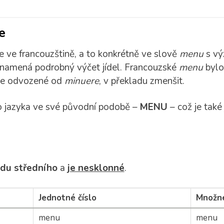
e
 ve francouzštině, a to konkrétně ve slově
menu
s vý
namená podrobný výčet jídel. Francouzské
menu
bylo
 je odvozené od
minuere
, v překladu zmenšit.
o jazyka ve své původní podobě –
MENU
– což je také
odu středního
a
je nesklonné
.
Jednotné číslo
Množné
menu
menu