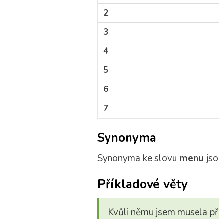
2.
3.
4.
5.
6.
7.
Synonyma
Synonyma ke slovu
menu
jso
Příkladové věty
Kvůli němu jsem musela př