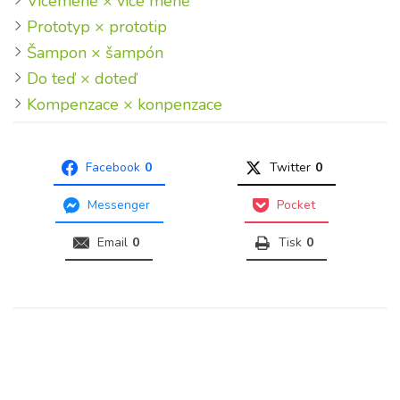
Víceméně × více méně
Prototyp × prototip
Šampon × šampón
Do teď × doteď
Kompenzace × konpenzace
Facebook
0
Twitter
0
Messenger
Pocket
Email
0
Tisk
0