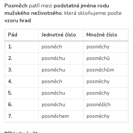
Posměch
patří mezi
podstatná jména rodu
mužského neživotného
, která skloňujeme podle
vzoru hrad
.
Pád
Jednotné číslo
Množné číslo
1.
posměch
posměchy
2.
posměchu
posměchů
3.
posměchu
posměchům
4.
posměch
posměchy
5.
posměchu
posměchy
6.
posměchu
posměších
7.
posměchem
posměchy