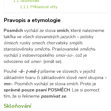
Skloňování
Příkladové věty
Pravopis a etymologie
Posměch
vychází ze slova
smích
, které nalezneme
takřka ve všech slovanských jazycích – polsky
śmiech
, rusky
smech
, chorvatsky
smijéh
,
staroslověnsky
směch
ъ
. Praslovanské
směchъ
vychází z indoevropského
smoi-so-
, což je
odvozeno od
smei-
(smát se).
Pouhé
-ě-
(-mě-)
píšeme ve slovech, v jejichž
základním tvaru či základovém slově není skupina
-
mn-
. Posměch vychází ze slova smích. Proto je
správné pouze psaní POSMĚCH
. Lze si pomoct
tím, že si řekneme
posmívat se
.
Skloňování