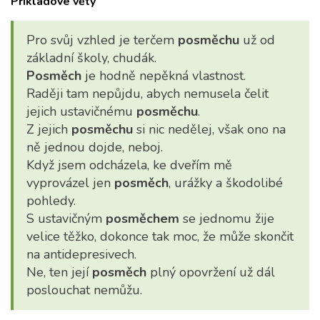
Příkladové věty
Pro svůj vzhled je terčem
posměchu
už od
základní školy, chudák.
Posměch
je hodně nepěkná vlastnost.
Raději tam nepůjdu, abych nemusela čelit
jejich ustavičnému
posměchu
.
Z jejich
posměchu
si nic nedělej, však ono na
ně jednou dojde, neboj.
Když jsem odcházela, ke dveřím mě
vyprovázel jen
posměch
, urážky a škodolibé
pohledy.
S ustavičným
posměchem
se jednomu žije
velice těžko, dokonce tak moc, že může skončit
na antidepresivech.
Ne, ten její
posměch
plný opovržení už dál
poslouchat nemůžu.