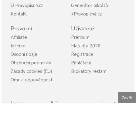
O Pravopisně.cz
Generátor diktátů
Kontakt
+Pravopisně.cz
Provozní
Uživatelé
Affiliate
Prémium
Inzerce
Maturita 2026
Osobní údaje
Registrace
Obchodní podmínky
Přihlášení
Zásady cookies (EU)
Blokátory reklam
Omez. odpovědnosti
Zavřít
Jsem
Pravopisně.cz
Student
Rodič
Pravopisne.sk
Učitel