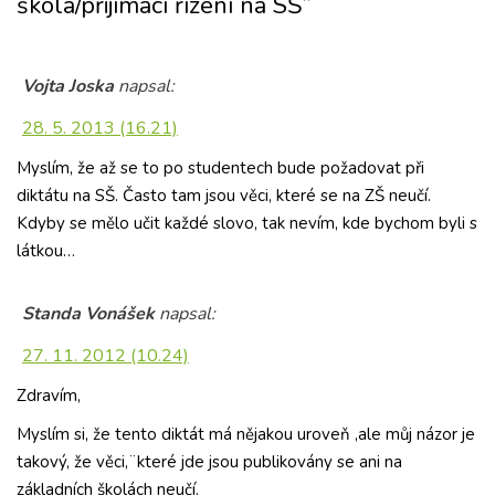
škola/přijímací řízení na SŠ”
Vojta Joska
napsal:
28. 5. 2013 (16.21)
Myslím, že až se to po studentech bude požadovat při
diktátu na SŠ. Často tam jsou věci, které se na ZŠ neučí.
Kdyby se mělo učit každé slovo, tak nevím, kde bychom byli s
látkou…
Standa Vonášek
napsal:
27. 11. 2012 (10.24)
Zdravím,
Myslím si, že tento diktát má nějakou uroveň ,ale můj názor je
takový, že věci,¨které jde jsou publikovány se ani na
základních školách neučí.