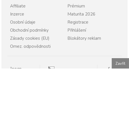
Affiliate
Prémium
Inzerce
Maturita 2026
Osobní údaje
Registrace
Obchodní podmínky
Přihlášení
Zásady cookies (EU)
Blokátory reklam
Omez. odpovědnosti
Zavřít
Jsem
Pravopisně.cz
Student
Rodič
Pravopisne.sk
Učitel
Škola
Firma
Publikování nebo další šíření obsahu serveru Pravopisně.cz