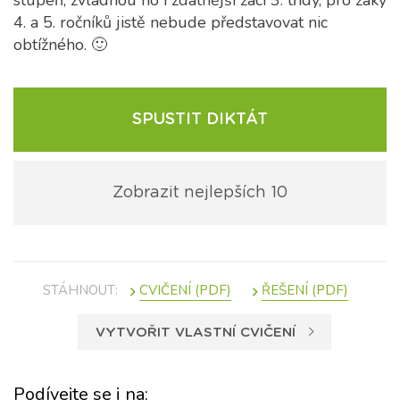
stupeň, zvládnou ho i zdatnější žáci 3. třídy, pro žáky
4. a 5. ročníků jistě nebude představovat nic
obtížného. 🙂
SPUSTIT DIKTÁT
Zobrazit nejlepších 10
STÁHNOUT:
VYTVOŘIT VLASTNÍ CVIČENÍ
Podívejte se i na: