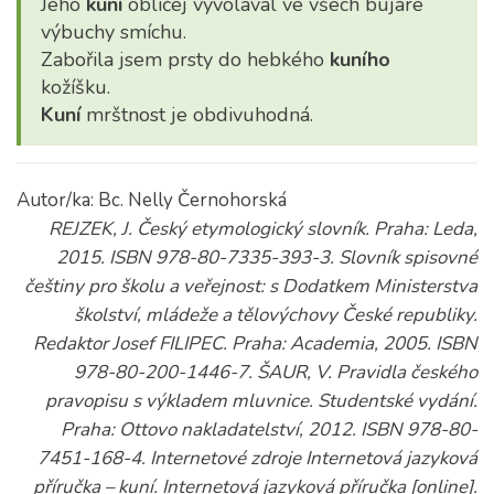
Jeho
kuní
obličej vyvolával ve všech bujaré
výbuchy smíchu.
Zabořila jsem prsty do hebkého
kuního
kožíšku.
Kuní
mrštnost je obdivuhodná.
Autor/ka: Bc. Nelly Černohorská
REJZEK, J. Český etymologický slovník. Praha: Leda,
2015. ISBN 978-80-7335-393-3. Slovník spisovné
češtiny pro školu a veřejnost: s Dodatkem Ministerstva
školství, mládeže a tělovýchovy České republiky.
Redaktor Josef FILIPEC. Praha: Academia, 2005. ISBN
978-80-200-1446-7. ŠAUR, V. Pravidla českého
pravopisu s výkladem mluvnice. Studentské vydání.
Praha: Ottovo nakladatelství, 2012. ISBN 978-80-
7451-168-4. Internetové zdroje Internetová jazyková
příručka – kuní. Internetová jazyková příručka [online].