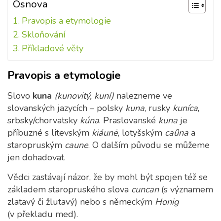
Osnova
Pravopis a etymologie
Skloňování
Příkladové věty
Pravopis a etymologie
Slovo
kuna
(kunovitý, kuní)
nalezneme ve
slovanských jazycích – polsky
kuna
, rusky
kuníca
,
srbsky/chorvatsky
kúna
. Praslovanské
kuna
je
příbuzné s litevským
kiáunė
, lotyšským
caȗna
a
staropruským
caune
. O dalším původu se můžeme
jen dohadovat.
Vědci zastávají názor, že by mohl být spojen též se
základem staropruského slova
cuncan
(s významem
zlatavý či žlutavý) nebo s německým
Honig
(v překladu med).