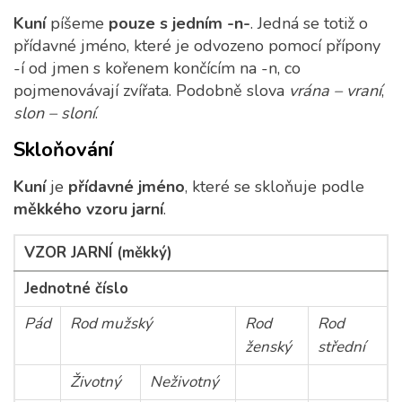
Kuní
píšeme
pouze s jedním -n-
. Jedná se totiž o
přídavné jméno, které je odvozeno pomocí přípony
-í od jmen s kořenem končícím na -n, co
pojmenovávají zvířata. Podobně slova
vrána
– vraní
,
slon – sloní
.
Skloňování
Kuní
je
přídavné jméno
, které se skloňuje podle
měkkého vzoru jarní
.
VZOR JARNÍ (měkký)
Jednotné číslo
Pád
Rod mužský
Rod
Rod
ženský
střední
Životný
Neživotný