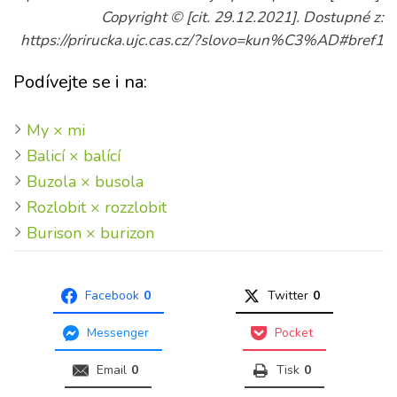
Copyright © [cit. 29.12.2021]. Dostupné z:
https://prirucka.ujc.cas.cz/?slovo=kun%C3%AD#bref1
Podívejte se i na:
My × mi
Balicí × balící
Buzola × busola
Rozlobit × rozzlobit
Burison × burizon
Facebook
0
Twitter
0
Messenger
Pocket
Email
0
Tisk
0