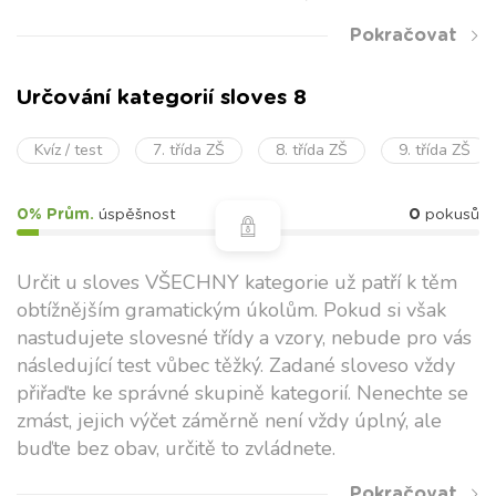
Pokračovat
Určování kategorií sloves 8
Kvíz / test
7. třída ZŠ
8. třída ZŠ
9. třída ZŠ
0% Prům.
úspěšnost
0
pokusů
Určit u sloves VŠECHNY kategorie už patří k těm
obtížnějším gramatickým úkolům. Pokud si však
nastudujete slovesné třídy a vzory, nebude pro vás
následující test vůbec těžký. Zadané sloveso vždy
přiřaďte ke správné skupině kategorií. Nenechte se
zmást, jejich výčet záměrně není vždy úplný, ale
buďte bez obav, určitě to zvládnete.
Pokračovat