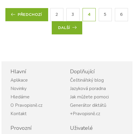
2
3
4
5
6
PŘEDCHOZÍ
DALŠÍ
Hlavní
Doplňující
Aplikace
Češtinářský blog
Novinky
Jazyková poradna
Hledáme
Jak můžete pomoci
O Pravopisně.cz
Generátor diktátů
Kontakt
+Pravopisně.cz
Provozní
Uživatelé