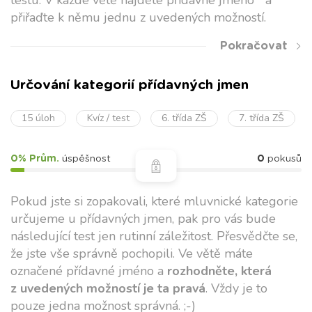
testu. V každé větě najděte přídavné jméno a
přiřaďte k němu jednu z uvedených možností.
Pokračovat
Určování kategorií přídavných jmen
15 úloh
Kvíz / test
6. třída ZŠ
7. třída ZŠ
0% Prům.
úspěšnost
0
pokusů
Pokud jste si zopakovali, které mluvnické kategorie
určujeme u přídavných jmen, pak pro vás bude
následující test jen rutinní záležitost. Přesvědčte se,
že jste vše správně pochopili. Ve větě máte
označené přídavné jméno a
rozhodněte, která
z uvedených možností je ta pravá
. Vždy je to
pouze jedna možnost správná. ;-)