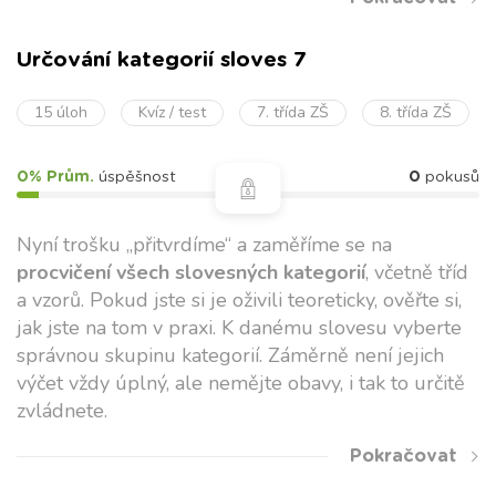
Určování kategorií sloves 7
15 úloh
Kvíz / test
7. třída ZŠ
8. třída ZŠ
0% Prům.
úspěšnost
0
pokusů
Nyní trošku „přitvrdíme“ a zaměříme se na
procvičení všech slovesných kategorií
, včetně tříd
a vzorů. Pokud jste si je oživili teoreticky, ověřte si,
jak jste na tom v praxi. K danému slovesu vyberte
správnou skupinu kategorií. Záměrně není jejich
výčet vždy úplný, ale nemějte obavy, i tak to určitě
zvládnete.
Pokračovat