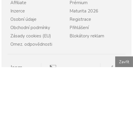
Affiliate
Prémium
Inzerce
Maturita 2026
Osobní údaje
Registrace
Obchodní podmínky
Přihlášení
Zásady cookies (EU)
Blokátory reklam
Omez. odpovědnosti
Zavřít
Jsem
Pravopisně.cz
Student
Rodič
Pravopisne.sk
Učitel
Škola
Firma
Publikování nebo další šíření obsahu serveru Pravopisně.cz