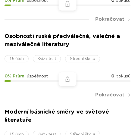
0% Prům.
úspěšnost
0
pokusů
Pokračovat
Osobnosti ruské předválečné, válečné a
meziválečné literatury
15 úloh
Kvíz / test
Střední škola
0% Prům.
úspěšnost
0
pokusů
Pokračovat
Moderní básnické směry ve světové
literatuře
15 úloh
Kvíz / test
Střední škola