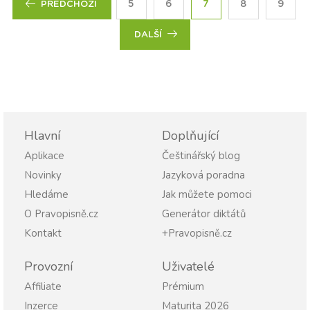
5
6
7
8
9
PŘEDCHOZÍ
DALŠÍ
Hlavní
Doplňující
Aplikace
Češtinářský blog
Novinky
Jazyková poradna
Hledáme
Jak můžete pomoci
O Pravopisně.cz
Generátor diktátů
Kontakt
+Pravopisně.cz
Provozní
Uživatelé
Affiliate
Prémium
Inzerce
Maturita 2026