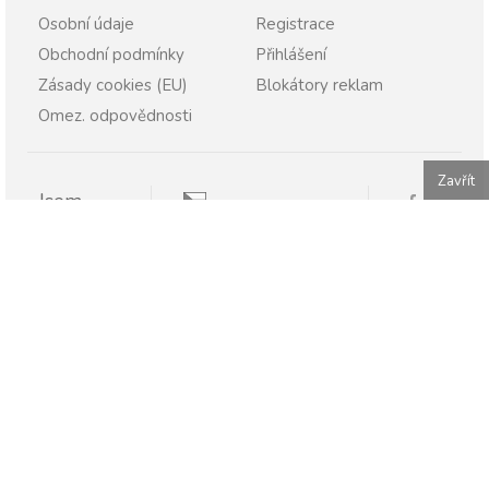
Osobní údaje
Registrace
Obchodní podmínky
Přihlášení
Zásady cookies (EU)
Blokátory reklam
Omez. odpovědnosti
Zavřít
Jsem
Pravopisně.cz
Student
Rodič
Pravopisne.sk
Učitel
Škola
Firma
Publikování nebo další šíření obsahu serveru Pravopisně.cz
je bez písemného souhlasu zakázáno.
Pravopisně.cz - pomáháme s češtinou 2011 - 2026.