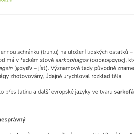
oužití
nnou schránku (truhlu) na uložení lidských ostatků – 
od má v řeckém slově
sarkophagos
(σαρκοφάγος), kte
agein
(φαγεῖν – jíst). Významově tedy původně zname
ágy zhotovovány, údajně urychloval rozklad těla.
o přes latinu a další evropské jazyky ve tvaru
sarkof
nesprávný
.