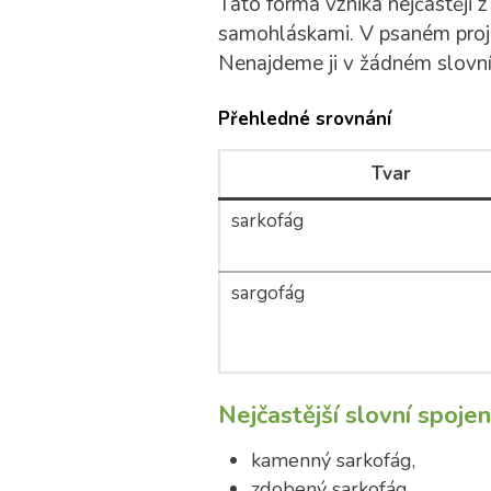
Tato forma vzniká nejčastěji 
samohláskami. V psaném proje
Nenajdeme ji v žádném slovní
Přehledné srovnání
Tvar
sarkofág
sargofág
Nejčastější slovní spojen
kamenný sarkofág,
zdobený sarkofág,