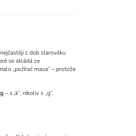
nejčastěji z dob starověku
ré se skládá ze
nalo „požírač masa“ – protože
ág
– s „k“, nikoliv s „g“.