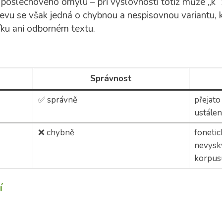
z poslechového omylu – při výslovnosti totiž může „k“ 
vu se však jedná o chybnou a nespisovnou variantu, k
ku ani odborném textu.
Správnost
✅ správně
přejato
ustálen
❌ chybně
fonetic
nevysky
korpus
í