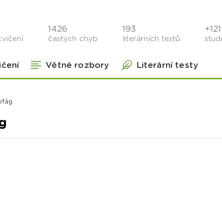
1426
193
+121 
cvičení
častých chyb
literárních testů
stude
ičení
Větné rozbory
Literární testy
ofág
g