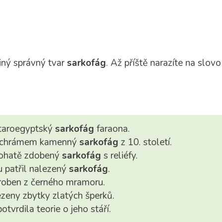
diný správný tvar
sarkofág
. Až příště narazíte na slov
staroegyptský
sarkofág
faraona.
d chrámem kamenný
sarkofág
z 10. století.
bohatě zdobený
sarkofág
s reliéfy.
u patřil nalezený
sarkofág
.
roben z černého mramoru.
zeny zbytky zlatých šperků.
otvrdila teorie o jeho stáří.