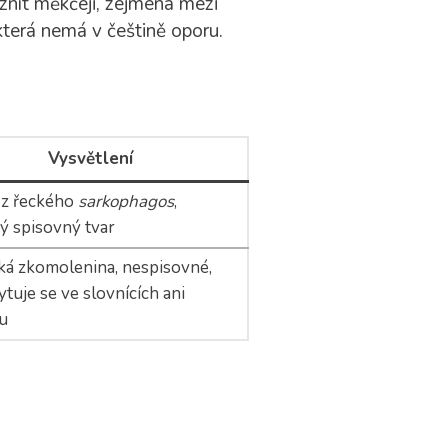
znít měkčeji, zejména mezi
terá nemá v češtině oporu.
Vysvětlení
 z řeckého
sarkophagos
,
ý spisovný tvar
ká zkomolenina, nespisovné,
tuje se ve slovnících ani
u