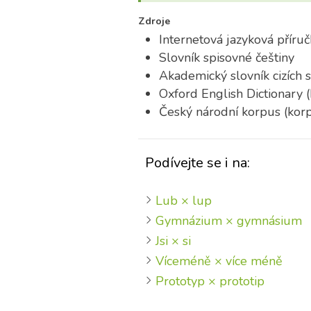
Zdroje
Internetová jazyková příruč
Slovník spisovné češtiny
Akademický slovník cizích 
Oxford English Dictionary 
Český národní korpus (korp
Podívejte se i na:
Lub × lup
Gymnázium × gymnásium
Jsi × si
Víceméně × více méně
Prototyp × prototip