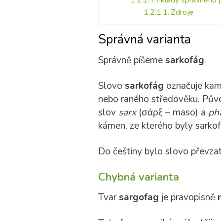
Příklady správného p
Zdroje
Správná varianta
Správně píšeme
sarkofág
.
Slovo
sarkofág
označuje kame
nebo raného středověku. Pův
slov
sarx
(σάρξ – maso) a
ph
kámen, ze kterého byly sarkof
Do češtiny bylo slovo převzat
Chybná varianta
Tvar
sargofag
je pravopisně