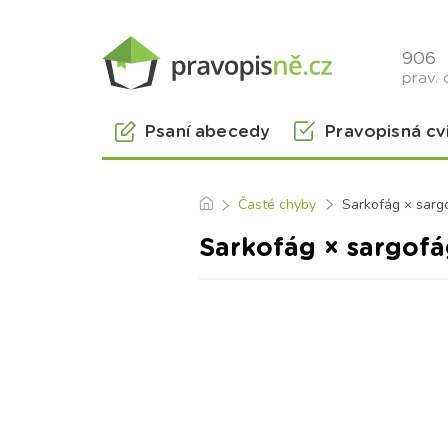
906
prav. 
Psaní abecedy
Pravopisná cv
Časté chyby
Sarkofág × sarg
Sarkofág × sargofá