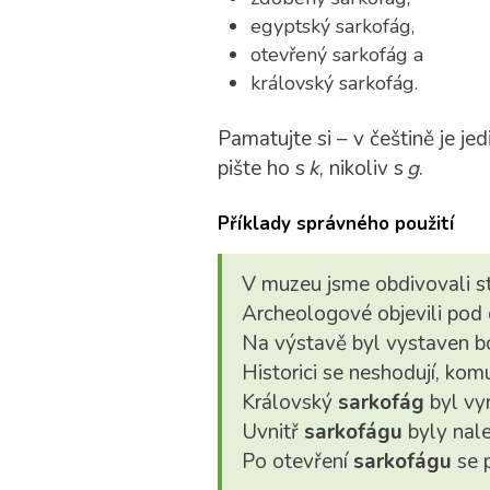
egyptský sarkofág,
otevřený sarkofág a
královský sarkofág.
Pamatujte si – v češtině je je
pište ho s
k
, nikoliv s
g
.
Příklady správného použití
V muzeu jsme obdivovali 
Archeologové objevili po
Na výstavě byl vystaven 
Historici se neshodují, kom
Královský
sarkofág
byl vy
Uvnitř
sarkofágu
byly nale
Po otevření
sarkofágu
se p