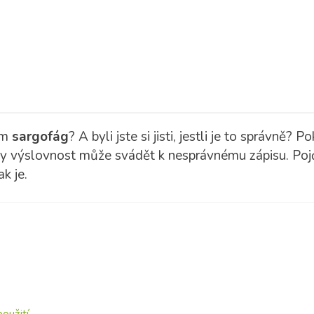
em
sargofág
? A byli jste si jisti, jestli je to správně? Po
kdy výslovnost může svádět k nesprávnému zápisu. Pojďm
k je.