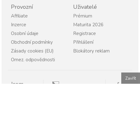
Provozní
Uživatelé
Affiliate
Prémium
Inzerce
Maturita 2026
Osobní údaje
Registrace
Obchodní podmínky
Přihlášení
Zásady cookies (EU)
Blokátory reklam
Omez. odpovědnosti
Zavřít
Jsem
Pravopisně.cz
Student
Rodič
Pravopisne.sk
Učitel
Škola
Firma