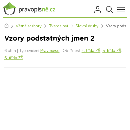
Větné rozbory
Tvarosloví
Slovní druhy
Vzory podsta
Vzory podstatných jmen 2
6 úloh | Typ cvičení
Pravoxeso
| Obtížnost
4. třída ZŠ
,
5. třída ZŠ
,
6. třída ZŠ