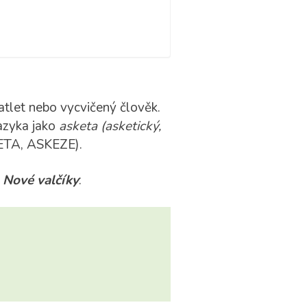
let nebo vycvičený člověk.
azyka jako
asketa
(asketický,
KETA, ASKEZE).
y
Nové valčíky
: