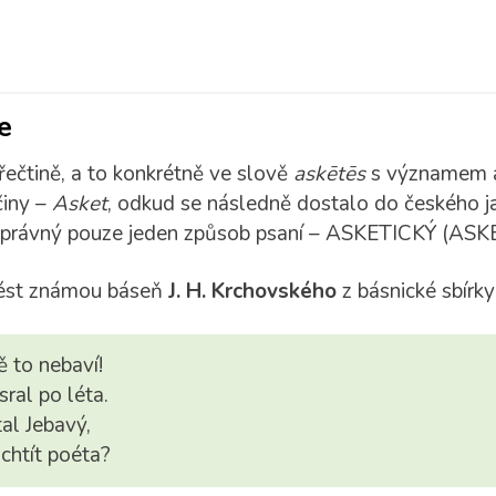
e
ečtině, a to konkrétně ve slově
askētēs
s významem at
činy –
Asket
, odkud se následně dostalo do českého j
 správný pouze jeden způsob psaní – ASKETICKÝ (AS
vést známou báseň
J. H. Krchovského
z básnické sbírk
 to nebaví!
sral po léta.
al Jebavý,
chtít poéta?