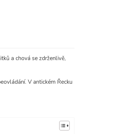
itků a chová se zdrženlivě,
ebeovládání. V antickém Řecku