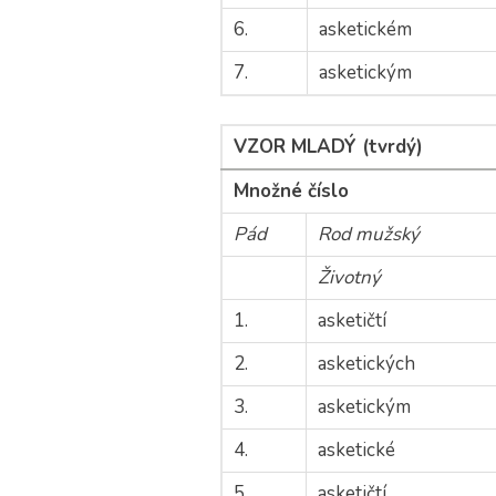
6.
asketickém
7.
asketickým
VZOR MLADÝ (tvrdý)
Množné číslo
Pád
Rod mužský
Životný
1.
asketičtí
2.
asketických
3.
asketickým
4.
asketické
5.
asketičtí