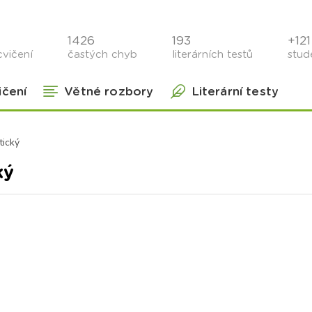
1426
193
+121 
cvičení
častých chyb
literárních testů
stude
ičení
Větné rozbory
Literární testy
tický
ký