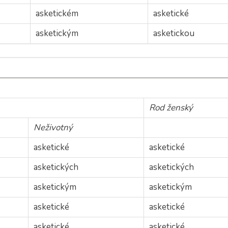
asketickém
asketické
asketickým
asketickou
Rod ženský
Neživotný
asketické
asketické
asketických
asketických
asketickým
asketickým
asketické
asketické
asketické
asketické