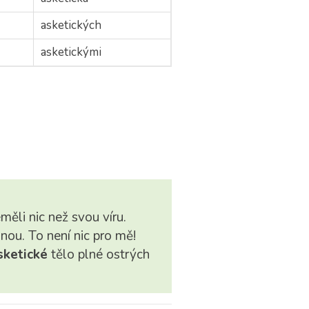
asketických
asketickými
měli nic než svou víru.
hnou. To není nic pro mě!
sketické
tělo plné ostrých