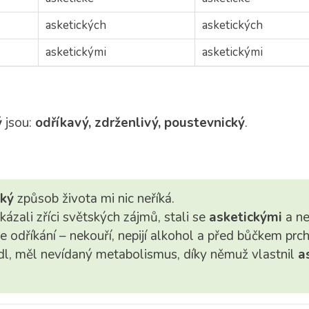
asketických
asketických
asketickými
asketickými
ý
jsou:
odříkavý, zdrženlivý, poustevnický
.
cký
způsob života mi nic neříká.
kázali zříci světských zájmů, stali se
asketickými
a ne
je odříkání – nekouří, nepijí alkohol a před bůčkem prc
dl, měl nevídaný metabolismus, díky němuž vlastnil
a