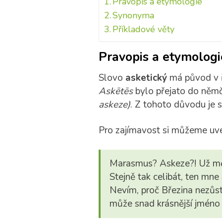
Pravopis a etymologie
Synonyma
Příkladové věty
Pravopis a etymologi
Slovo
asketický
má původ v ř
Askētēs
bylo přejato do něm
askeze)
. Z tohoto důvodu je
Pro zajímavost si můžeme u
Marasmus? Askeze?! Už mě
Stejně tak celibát, ten mne 
Nevím, proč Březina nezůst
může snad krásnější jméno 