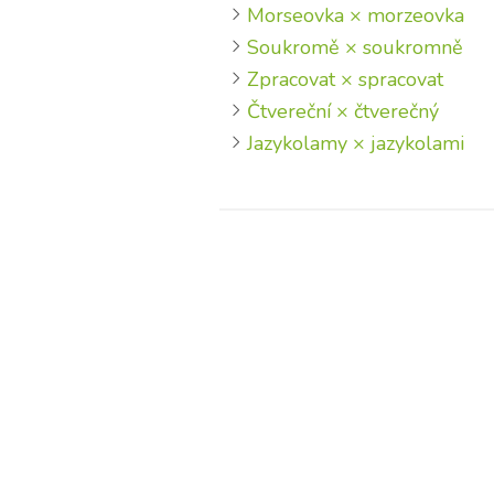
Morseovka × morzeovka
Soukromě × soukromně
Zpracovat × spracovat
Čtvereční × čtverečný
Jazykolamy × jazykolami