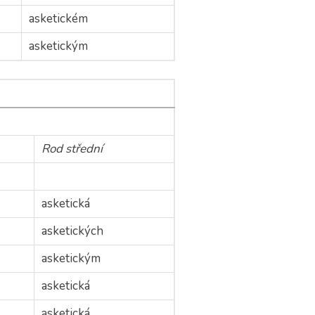
asketickém
asketickým
Rod střední
asketická
asketických
asketickým
asketická
asketická