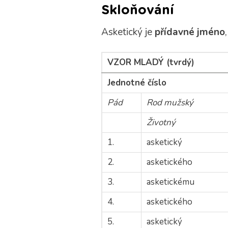
Skloňování
Asketický je
přídavné jméno
VZOR MLADÝ (tvrdý)
Jednotné číslo
Pád
Rod mužský
Životný
1.
asketický
2.
asketického
3.
asketickému
4.
asketického
5.
asketický