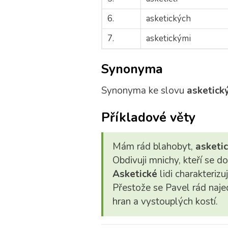
6.
asketických
7.
asketickými
Synonyma
Synonyma ke slovu
asketick
Příkladové věty
Mám rád blahobyt,
asketi
Obdivuji mnichy, kteří se do
Asketické
lidi charakterizu
Přestože se Pavel rád naje
hran a vystouplých kostí.