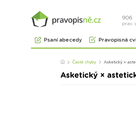
906
prav. 
Psaní abecedy
Pravopisná cv
Časté chyby
Asketický × aste
Asketický × astetic