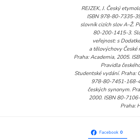
REJZEK, J. Český etymolo
ISBN 978-80-7335-39
slovník cizích slov A–Ž.
80-200-1415-3. Slov
veřejnost: s Dodatk
a tělovýchovy České r
Praha: Academia, 2005. IS
Pravidla českéh
Studentské vydání. Praha: 
978-80-7451-168-4. 
českých synonym. Prah
2000. ISBN 80-7106-
Praha: 
Facebook
0